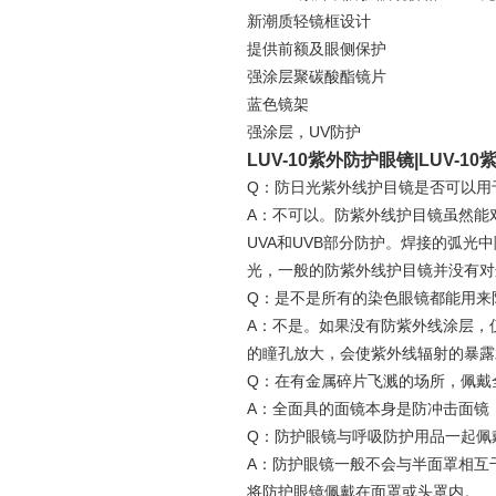
新潮质轻镜框设计
提供前额及眼侧保护
强涂层聚碳酸酯镜片
蓝色镜架
强涂层，UV防护
LUV-10紫外防护眼镜|LUV-
Q：防日光紫外线护目镜是否可以用
A：不可以。防紫外线护目镜虽然能
UVA和UVB部分防护。焊接的弧光中
光，一般的防紫外线护目镜并没有对
Q：是不是所有的染色眼镜都能用来
A：不是。如果没有防紫外线涂层，
的瞳孔放大，会使紫外线辐射的暴露
Q：在有金属碎片飞溅的场所，佩戴
A：全面具的面镜本身是防冲击面镜
Q：防护眼镜与呼吸防护用品一起佩
A：防护眼镜一般不会与半面罩相互
将防护眼镜佩戴在面罩或头罩内。