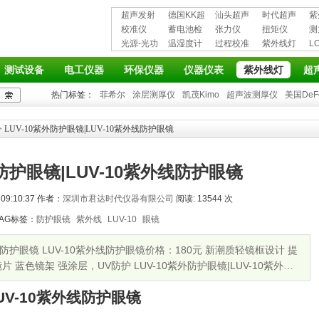
超声发射
德国KK超
汕头超声
时代超声
紫
接收仪器
校准仪
声波探伤
蓄电池检
超声探伤
张力仪
波探伤仪
扭矩仪
护
测
光源-光功
仪
测仪
温湿度计
仪
过程校准
紫外线灯
L
率计
仪
仪
测试设备
电工仪器
环保仪器
仪器仪表
紫外线灯
超
热门标签：
菲希尔
涂层测厚仪
凯茂Kimo
超声波测厚仪
美国DeF
> LUV-10紫外防护眼镜|LUV-10紫外线防护眼镜
外防护眼镜|LUV-10紫外线防护眼镜
09:10:37 作者：
深圳市君达时代仪器有限公司
阅读: 13544 次
AG标签：
防护眼镜
紫外线
LUV-10
眼镜
外线防护眼镜 LUV-10紫外线防护眼镜价格：180元 新潮质轻镜框设计 提
蓝色镜架 强涂层，UV防护 LUV-10紫外防护眼镜|LUV-10紫外线
LUV-10紫外线防护眼镜