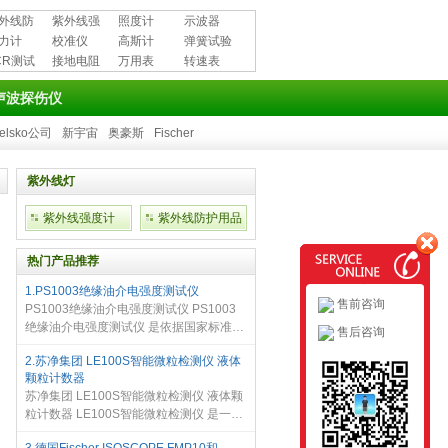
外线防
紫外线强
照度计
示波器
用品
力计
度计
校准仪
高斯计
弹簧试验
CR测试
接地电阻
万用表
机
转速表
测试仪
声波探伤仪
elsko公司
新宇宙
奥豪斯
Fischer
紫外线灯
紫外线强度计
紫外线防护用品
热门产品推荐
1.PS1003绝缘油介电强度测试仪
售前咨询
PS1003绝缘油介电强度测试仪 PS1003
绝缘油介电强度测试仪 是依据国家标准
售后咨询
GB507-86及行标DL-4744-92DL/T596-
2.苏净集团 LE100S智能微粒检测仪 液体
1996的有关规定，发挥自身优势，经过多
颗粒计数器
次现场试验和长期不懈努力，精心研制开
苏净集团 LE100S智能微粒检测仪 液体颗
发的
粒计数器 LE100S智能微粒检测仪 是一款
面向医疗、制药和生命科学领域的光阻法