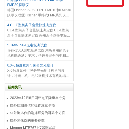
3.德国Fischer ISOSCOPE FMP10和
液体颗粒计数器 ，其主要针对GB 8368
FMP30膜厚仪
-2005《一次性输液器具》标准研
德国Fischer ISOSCOPE FMP10和FMP30
膜厚仪 德国Fischer 手持式FMP系列仪器
是基于磁感应法(DELTACOPE)、电涡流
4.CL-E型氯离子含量快速测定仪
法(ISOSCOPE)和两用方法
CL-E型氯离子含量快速测定仪 CL-E型氯
(DUALSCOPE)，并采用了可更换探头的
离子含量快速测定仪 采用离子选择电极法
设计，非常适用于对涂镀层进行
( Ion Selective Electrode,ISE ) ISE法，符
5.Trek-156A充电板测试仪
合JGJ55-2011《普通混凝土配合比设计
Trek-156A充电板测试仪 您所使用的离子
规程》、JGJ206-2010《海砂混凝土应用
风机能否满足要求，快速并完全的中和静
技
电电荷？ 产生的离子平衡度如何？ 您能否
6.X-6触屏紫外可见分光光度计
评估安装在产线上的离子风机性能？ 您能
X-6触屏紫外可见分光光度计科学的设
否高效的记录离子风机
计，将光、机、电和微机技术有机地结合
在仪器，提高了仪器的自动化测试水平，
单机功能丰富，光度测量、定量测量、动
新闻资讯
力学测量、光谱扫描、多波长测试、DNA/
蛋白质测试均能在同一界面实现
2023年12月8日固纬电子隆重举办分销商答谢会，展示重磅新产品！
红外线测温仪的操作注意事项
红外测温仪的选择可分为哪几个方面
红外热像仪的主要参数
Megger MTB7671仪器测试箱