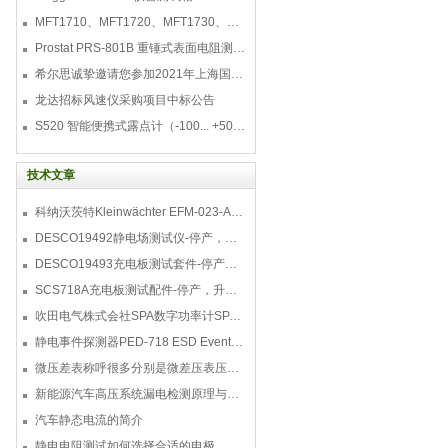
MFT1710、MFT1720、MFT1730、MFT1735多功能测试仪
Prostat PRS-801B 重锤式表面电阻测量仪
希尔思诚挚邀请您参加2021年上海国际压缩机及设
龙达招标风速仪采购项目中标公告
S520 智能便携式露点计（-100... +50 °C TD）
技术文章
科纳沃茨特Kleinwächter EFM-023-AKC静电测试仪套件-EFM023AKC KIT
DESCO19492静电场测试仪-停产，替代型号770716
DESCO19493充电板测试套件-停产，替代型号718+770719
SCS718A充电板测试配件-停产，升级型号770719
吹田电气株式会社SPA数字功率计SPA3000/SPA2000/SPA1000
静电事件探测器PED-718 ESD Event Detector
微压差表称呼很多分别是微差压表压差计微压表
新能源汽车高压系统漏电检测原理与故障检修
汽车静态电流的简介
静电电阻测试如何选择合适的电极