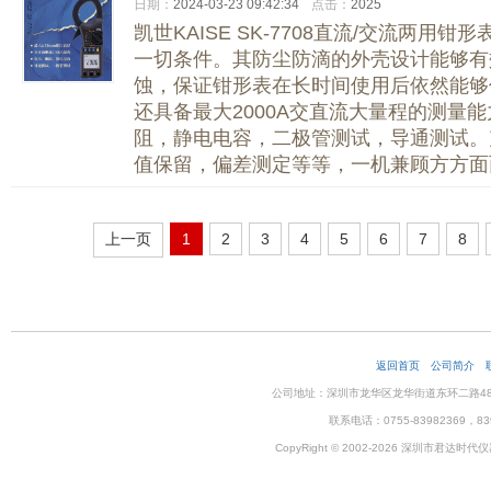
日期：
2024-03-23 09:42:34
点击：
2025
凯世KAISE SK-7708直流/交流两
一切条件。其防尘防滴的外壳设计能够有
蚀，保证钳形表在长时间使用后依然能够保
还具备最大2000A交直流大量程的测量
阻，静电电容，二极管测试，导通测试。
值保留，偏差测定等等，一机兼顾方方面
上一页
1
2
3
4
5
6
7
8
返回首页
公司简介
公司地址：深圳市龙华区龙华街道东环二路48号企
联系电话：0755-83982369，83
CopyRight © 2002-2026 深圳市君达