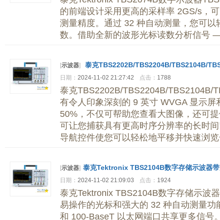
的前端设计采用更高的采样率 2GS/s
测量精度。通过 32 种自动测量，您可
数。借助全新的波形光标读数分析信号 —
泰克TBS2202B/TBS2204B/TBS2104B/TBS
[
示波器
]
日期：
2024-11-02 21:27:42
点击：
1788
泰克TBS2202B/TBS2204B/TBS2104B/T
有令人印象深刻的 9 英寸 WVGA 显示
50%，不仅可帮助您查看大图像，还可提
可让您捕获具有更高时序分辨率的长时间
导航控件使您可以轻松地平移并快速浏览
泰克Tektronix TBS2104B数字存储示波
[
示波器
]
日期：
2024-11-02 21:09:03
点击：
1924
泰克Tektronix TBS2104B数字存储
易操作的光标和强大的 32 种自动测量功能
和 100-BaseT 以太网端口共享更多