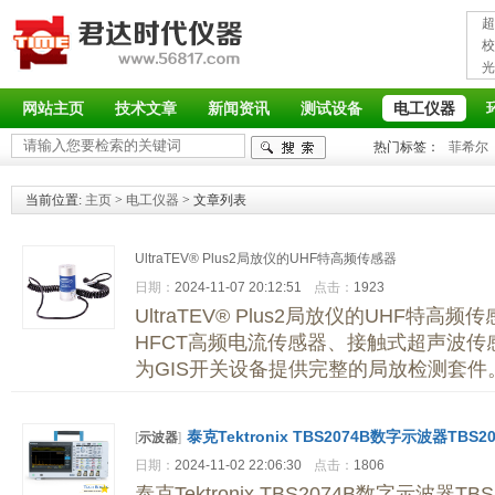
超
接
校
光
率
网站主页
技术文章
新闻资讯
测试设备
电工仪器
热门标签：
菲希尔
当前位置:
主页
>
电工仪器
> 文章列表
UltraTEV® Plus2局放仪的UHF特高频传感器
日期：
2024-11-07 20:12:51
点击：
1923
UltraTEV® Plus2局放仪的UHF特
HFCT高频电流传感器、接触式超声波传
为GIS开关设备提供完整的局放检测套件
泰克Tektronix TBS2074B数字示波器TBS20
[
示波器
]
日期：
2024-11-02 22:06:30
点击：
1806
泰克Tektronix TBS2074B数字示波