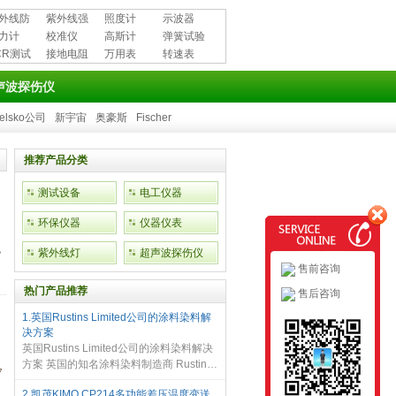
外线防
紫外线强
照度计
示波器
用品
力计
度计
校准仪
高斯计
弹簧试验
CR测试
接地电阻
万用表
机
转速表
测试仪
声波探伤仪
elsko公司
新宇宙
奥豪斯
Fischer
推荐产品分类
测试设备
电工仪器
环保仪器
仪器仪表
，
紫外线灯
超声波探伤仪
扫
售前咨询
热门产品推荐
售后咨询
1.英国Rustins Limited公司的涂料染料解
决方案
英国Rustins Limited公司的涂料染料解决
方案 英国的知名涂料染料制造商 Rustins
7
Limited 公司曾收到一位其忠实客户的采
2.凯茂KIMO CP214多功能差压温度变送