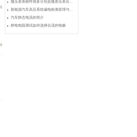
微压差表称呼很多分别是微差压表压差计微压表
分
新能源汽车高压系统漏电检测原理与故障检修
汽车静态电流的简介
静电电阻测试如何选择合适的电极
分