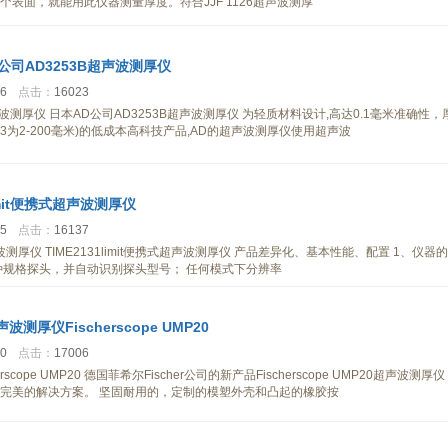
表面，就能用此仪器测量厚度。符合JJF 1126超声波测厚
公司AD3253B超声波测厚仪
06
点击：
16023
声波测厚仪 日本AD公司AD3253B超声波测厚仪 为轻质材料设计,高达0.1毫米准确性，
3253为2-200毫米)的低成本高科技产品,AD的超声波测厚仪使用超声波
limit便携式超声波测厚仪
35
点击：
16137
式超声波测厚仪 TIME2131limit便携式超声波测厚仪 产品差异化、基本性能、配置 1、仪器的
种规格探头，并自动识别探头型号； 任何模式下分辨率
测厚仪Fischerscope UMP20
50
点击：
17006
cope UMP20 德国菲希尔Fischer公司的新产品Fischerscope UMP20超声波测厚仪
完美的解决方案。 坚固耐用的，定制的模塑外壳和凸起的橡胶按