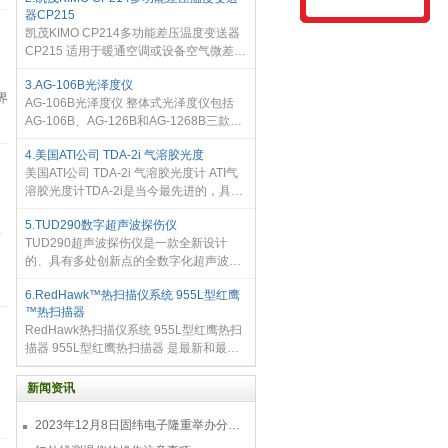
购需求：希望 Rustins Limited 为其打造一
器CP215
条可以准确生产超过 150 多特种涂
凯茂KIMO CP214多功能差压温度变送器
CP215 适用于暖通空调或设备空气微差压
测量， CP214 量程 : -500 ~ +500 mbar (
3.AG-106B光泽度仪
可设置为其他量程 )• CP215 量程 : -2000
界
AG-106B光泽度仪 整体式光泽度仪包括
~ +2000 mbar ( 可设置为其他量程 )
AG-106B、AG-126B和AG-1268B三款型
号；适用于油墨，油漆，烤漆，涂料，木
4.美国ATI公司 TDA-2i 气溶胶光度
制品、建筑装饰材料：大理石，花岗岩，
美国ATI公司 TDA-2i 气溶胶光度计 ATI气
玻化抛光砖，陶瓷砖、塑料，纸张和其
溶胶光度计TDA-2i是当今最先进的，具有
创新技术以及友好用户操作界面的数字气
5.TUD290数字超声波探伤仪
溶胶光度计，ATI 2i拥有便携式的特性，坚
具
TUD290超声波探伤仪是一款全新设计
固耐用，是现场工况下过滤
的、具有多处创新点的全数字化超声波探
伤仪，检测速度快、精度高、波形稳定。
6.RedHawk™热扫描仪系统 955L型红鹰
产品简介 等效采样频率高达320MHz，微
™热扫描器
小缺陷的检出率高；
RedHawk热扫描仪系统 955L型红鹰热扫
描器 955L型红鹰热扫描器 是最新和最先
进的，时间证明的系列热扫描器由Dyn-
Optics制造，多年来一直在帮助消防队员
新闻资讯
提
和跳烟者。 专为热点检测设计的D
2023年12月8日固纬电子隆重举办分销商答谢会，展示重磅新产品！