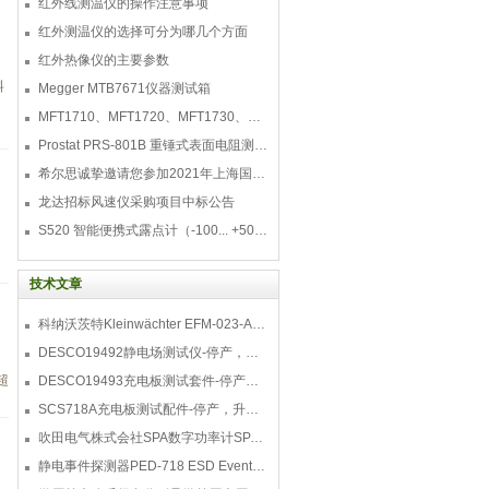
红外线测温仪的操作注意事项
红外测温仪的选择可分为哪几个方面
红外热像仪的主要参数
料
Megger MTB7671仪器测试箱
MFT1710、MFT1720、MFT1730、MFT1735多功能测试仪
Prostat PRS-801B 重锤式表面电阻测量仪
希尔思诚挚邀请您参加2021年上海国际压缩机及设
龙达招标风速仪采购项目中标公告
S520 智能便携式露点计（-100... +50 °C TD）
技术文章
科纳沃茨特Kleinwächter EFM-023-AKC静电测试仪套件-EFM023AKC KIT
DESCO19492静电场测试仪-停产，替代型号770716
超
DESCO19493充电板测试套件-停产，替代型号718+770719
SCS718A充电板测试配件-停产，升级型号770719
吹田电气株式会社SPA数字功率计SPA3000/SPA2000/SPA1000
静电事件探测器PED-718 ESD Event Detector