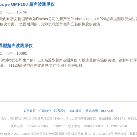
rscope UMP100 超声波测厚仪
32
点击：
16750
00 超声波测厚仪 德国菲希尔Fischer公司的新产品Fischerscope UMP20超声波测厚仪为防
解决方案。 坚固耐用的，定制的模塑外壳和凸起的橡胶按键满
高温型超声波测厚仪
01
点击：
16095
仪 深圳时代公司生产的TT120高温型超声波测厚仪 可以测量耐高温的铸铁、钢材料的厚
。 TT120高温型超声波测厚仪 广泛用于各种板材、
返回首页
公司简介
联系我们
TAG标签
网站地图
RSS订阅
地址：深圳市龙华区龙华街道东环二路48号企生活人工智能华盛园三层 联系邮箱：56817.cn@163.
联系电话：0755-83982369，83982365 联系手机：18902438879，15920069059
pyRight © 2002-2026 深圳市君达时代仪器有限公司 版权所有
粤ICP备09010331号
网站建设
：
蚂蚁