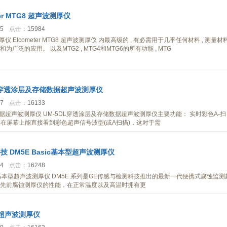
ter MTG8 超声波测厚仪
45
点击：
15984
声波测厚仪 Elcometer MTG8 超声波测厚仪 内最高级的 , 有必需用于几乎任何材料 , 测量材
广泛的应用。 以及MTG2 , MTG4和MTG6的所有功能 , MTG
DL穿透涂层及存储数据超声波测厚仪
17
点击：
16133
数据超声波测厚仪 UM-5DL穿透涂层及存储数据超声波测厚仪主要功能： 实时彩色A-扫
Scan) 用户在屏幕上能直接看到彩色超声信号波型(或A扫描)，这对于需
技 DM5E Basic基本型超声波测厚仪
54
点击：
16248
sic基本型超声波测厚仪 DM5E 系列是GE传感与检测科技推出的最新一代便携式腐蚀监测
先前腐蚀测厚仪的性能，在正常温度以及高温时拥有更
0B超声波测厚仪