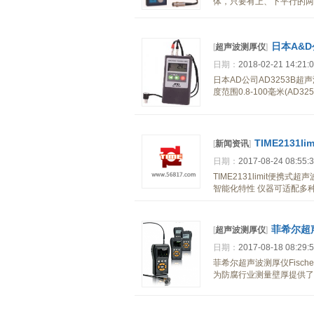
体，只要有上、下平行的两个
日本A&D
[
超声波测厚仪
]
日期：
2018-02-21 14:21:
日本AD公司AD3253B超
度范围0.8-100毫米(AD
TIME2131
[
新闻资讯
]
日期：
2017-08-24 08:55:
TIME2131limit便携
智能化特性 仪器可适配多
菲希尔超声波
[
超声波测厚仪
]
日期：
2017-08-18 08:29:
菲希尔超声波测厚仪Fischers
为防腐行业测量壁厚提供了