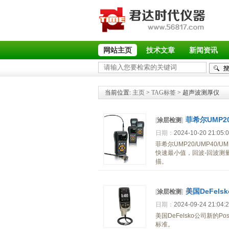
网站主页
技术文章
新闻资讯
当前位置:
主页
>
TAG标签
> 超声波测厚仪
菲希尔UMP20
[
涂层检测
]
日期：
2024-10-20 21:05:
菲希尔UMP20/UMP40
快速最小值，回波-回波测量
描。
美国DeFels
[
涂层检测
]
日期：
2024-09-24 21:04:
美国DeFelsko公司新的P
标准。