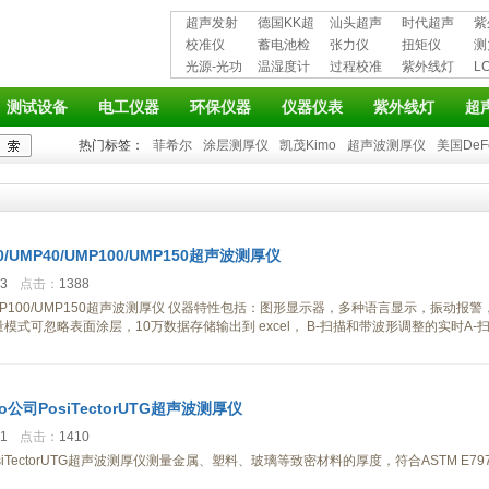
超声发射
德国KK超
汕头超声
时代超声
紫
接收仪器
校准仪
声波探伤
蓄电池检
超声探伤
张力仪
波探伤仪
扭矩仪
护
测
光源-光功
仪
测仪
温湿度计
仪
过程校准
紫外线灯
L
率计
仪
仪
测试设备
电工仪器
环保仪器
仪器仪表
紫外线灯
超
热门标签：
菲希尔
涂层测厚仪
凯茂Kimo
超声波测厚仪
美国DeF
/UMP40/UMP100/UMP150超声波测厚仪
03
点击：
1388
/UMP100/UMP150超声波测厚仪 仪器特性包括：图形显示器，多种语言显示，振动报警
模式可忽略表面涂层，10万数据存储输出到 excel， B-扫描和带波形调整的实时A-
ko公司PosiTectorUTG超声波测厚仪
21
点击：
1410
osiTectorUTG超声波测厚仪测量金属、塑料、玻璃等致密材料的厚度，符合ASTM E79