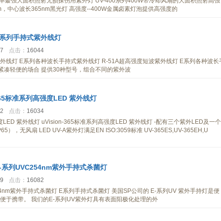
V-400功率蕞强大面积照射无损探伤用紫外灯 UV-400系列400W带冷却风扇的大面积照射高强
nm，中心波长365nm黑光灯 高强度--400W金属卤素灯泡提供高强度的
E系列手持式紫外线灯
47
点击：
16044
外线灯 E系列各种波长手持式紫外线灯 R-51A超高强度短波紫外线灯 E系列各种波长
紧凑轻便的场合 提供30种型号，组合不同的紫外波
-365标准系列高强度LED 紫外线灯
22
点击：
16034
强度LED 紫外线灯 uVision-365标准系列高强度LED 紫外线灯 -配有三个紫外LED及一个
），无风扇 LED UV-A紫外灯满足EN ISO:3059标准 UV-365ES,UV-365EH,U
-系列UVC254nm紫外手持式杀菌灯
39
点击：
16082
54nm紫外手持式杀菌灯 E系列手持式杀菌灯 美国SP公司的 E-系列UV 紫外手持灯是便
便于携带。 我们的E-系列UV紫外灯具有表面阳极化处理的外