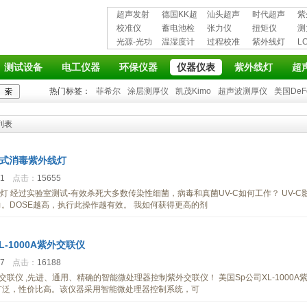
超声发射
德国KK超
汕头超声
时代超声
紫
接收仪器
校准仪
声波探伤
蓄电池检
超声探伤
张力仪
波探伤仪
扭矩仪
护
测
光源-光功
仪
测仪
温湿度计
仪
过程校准
紫外线灯
L
率计
仪
仪
测试设备
电工仪器
环保仪器
仪器仪表
紫外线灯
超
热门标签：
菲希尔
涂层测厚仪
凯茂Kimo
超声波测厚仪
美国DeF
列表
持式消毒紫外线灯
21
点击：
15655
灯 经过实验室测试-有效杀死大多数传染性细菌，病毒和真菌UV-C如何工作？ UV-C
力。DOSE越高，执行此操作越有效。 我如何获得更高的剂
L-1000A紫外交联仪
07
点击：
16188
紫外交联仪 ,先进、通用、精确的智能微处理器控制紫外交联仪！ 美国Sp公司XL-1000A
广泛，性价比高。该仪器采用智能微处理器控制系统，可