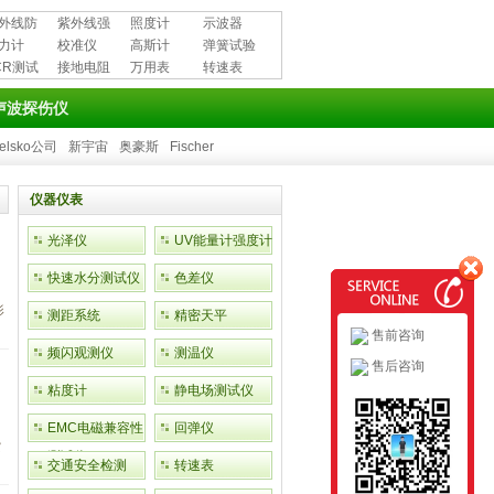
外线防
紫外线强
照度计
示波器
用品
力计
度计
校准仪
高斯计
弹簧试验
CR测试
接地电阻
万用表
机
转速表
测试仪
声波探伤仪
elsko公司
新宇宙
奥豪斯
Fischer
仪器仪表
光泽仪
UV能量计强度计
快速水分测试仪
色差仪
影
测距系统
精密天平
售前咨询
频闪观测仪
测温仪
售后咨询
粘度计
静电场测试仪
EMC电磁兼容性
回弹仪
紫
测试仪
交通安全检测
转速表