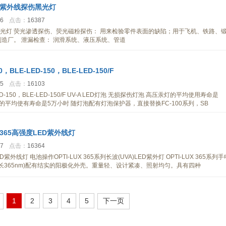
65紫外线探伤黑光灯
16
点击：
16387
伤黑光灯 荧光渗透探伤、荧光磁粉探伤： 用来检验零件表面的缺陷；用于飞机、铁路、
制造厂。 泄漏检查： 润滑系统、液压系统、管道
0，BLE-LED-150，BLE-LED-150/F
35
点击：
16103
LED-150，BLE-LED-150/F UV-A LED灯泡 无损探伤灯泡 高压汞灯的平均使用寿命是
ED灯泡的平均使有寿命是5万小时 随灯泡配有灯泡保护器，直接替换FC-100系列，SB
X-365高强度LED紫外线灯
37
点击：
16364
D紫外线灯 电池操作OPTI-LUX 365系列长波(UVA)LED紫外灯 OPTI-LUX 365系列手
心波长365nm)配有结实的阳极化外壳。重量轻、设计紧凑、照射均匀。具有四种
1
2
3
4
5
下一页