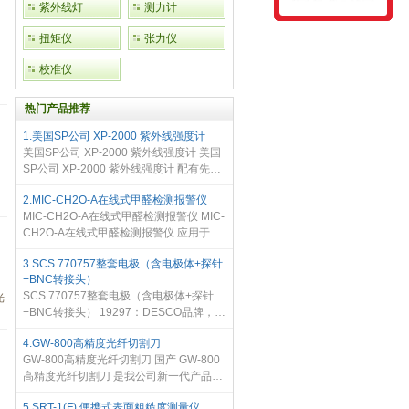
紫外线灯
测力计
扭矩仪
张力仪
校准仪
热门产品推荐
1.美国SP公司 XP-2000 紫外线强度计
美国SP公司 XP-2000 紫外线强度计 美国
SP公司 XP-2000 紫外线强度计 配有先进
的微处理控制显示单元，高精度显示长波
2.MIC-CH2O-A在线式甲醛检测报警仪
UV-A紫外线及可见光强度，满足无损检测
MIC-CH2O-A在线式甲醛检测报警仪 MIC-
应用需求。紧凑、轻便、电池操
CH2O-A在线式甲醛检测报警仪 应用于现
场气体浓度24小时连续在线监测，1.7寸
3.SCS 770757整套电极（含电极体+探针
高清彩屏显示现场浓度，超标现场声光报
+BNC转接头）
警，可实现远程信号传输。采用国
SCS 770757整套电极（含电极体+探针
光
+BNC转接头） 19297：DESCO品牌，整
套电极（含电极体+探针+BNC转接头）
4.GW-800高精度光纤切割刀
770757：SCS品牌，整套电极（含电极
GW-800高精度光纤切割刀 国产 GW-800
体+探针+BNC转接头） 844：老款型号，
高精度光纤切割刀 是我公司新一代产品，
现改为19297和
集合了多年研发的成果，在保证了切割角
5.SRT-1(F) 便携式表面粗糙度测量仪