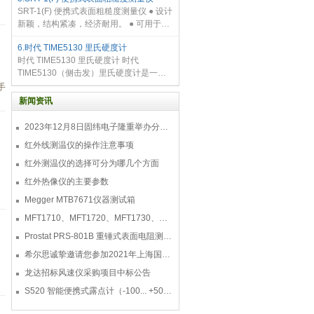
度，切割端面平滑，无毛刺的情况下，极
SRT-1(F) 便携式表面粗糙度测量仪 ● 设计
大地缩小了切割刀的尺寸，
新颖，结构紧凑，经济耐用。 ● 可用于检
测不同形状表面的粗糙度，包括： 平面、
6.时代 TIME5130 里氏硬度计
外圆、内孔、凹槽及其他较难 测量的表
时代 TIME5130 里氏硬度计 时代
面。 ● 既可在车间
TIME5130（侧击发）里氏硬度计是一种
以里氏硬度试验为理论依据，结合先进的
手
微电子技术研制而成，用于测定金属材料
新闻资讯
硬度的计量检测仪器，可用于硬度范围
2023年12月8日固纬电子隆重举办分销商答谢会，展示重磅新产品！
红外线测温仪的操作注意事项
红外测温仪的选择可分为哪几个方面
红外热像仪的主要参数
Megger MTB7671仪器测试箱
MFT1710、MFT1720、MFT1730、MFT1735多功能测试仪
Prostat PRS-801B 重锤式表面电阻测量仪
希尔思诚挚邀请您参加2021年上海国际压缩机及设
龙达招标风速仪采购项目中标公告
S520 智能便携式露点计（-100... +50 °C TD）