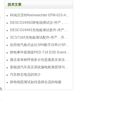
技术文章
科纳沃茨特Kleinwächter EFM-023-AKC静电测试仪套件-EFM023AKC KIT
锻
DESCO19492静电场测试仪-停产，替代型号770716
DESCO19493充电板测试套件-停产，替代型号718+770719
SCS718A充电板测试配件-停产，升级型号770719
吹田电气株式会社SPA数字功率计SPA3000/SPA2000/SPA1000
静电事件探测器PED-718 ESD Event Detector
微压差表称呼很多分别是微差压表压差计微压表
新能源汽车高压系统漏电检测原理与故障检修
汽车静态电流的简介
静电电阻测试如何选择合适的电极
电