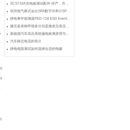
SCS718A充电板测试配件-停产，升级型号770719
吹田电气株式会社SPA数字功率计SPA3000/SPA2000/SPA1000
静电事件探测器PED-718 ESD Event Detector
微压差表称呼很多分别是微差压表压差计微压表
品
新能源汽车高压系统漏电检测原理与故障检修
汽车静态电流的简介
静电电阻测试如何选择合适的电极
和
，
时
内