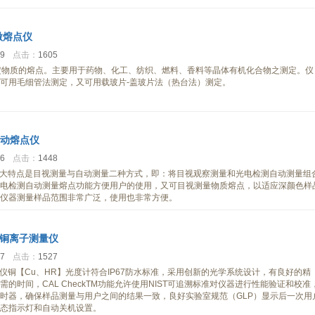
显微熔点仪
19
点击：
1605
点仪测定物质的熔点。主要用于药物、化工、纺织、燃料、香料等晶体有机化合物之测定。仪
可用毛细管法测定，又可用载玻片-盖玻片法（热台法）测定。
自动熔点仪
26
点击：
1448
仪最大特点是目视测量与自动测量二种方式，即：将目视观察测量和光电检测自动测量组
电检测自动测量熔点功能方便用户的使用，又可目视测量物质熔点，以适应深颜色样
仪器测量样品范围非常广泛，使用也非常方便。
携式铜离子测量仪
37
点击：
1527
测量仪铜【Cu、HR】光度计符合IP67防水标准，采用创新的光学系统设计，有良好的精
的时间，CAL CheckTM功能允许使用NIST可追溯标准对仪器进行性能验证和校准
时器，确保样品测量与用户之间的结果一致，良好实验室规范（GLP）显示后一次用
态指示灯和自动关机设置。