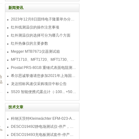
制样步骤，获得要求的检测平面，也可以
保护边缘或预防制备过程造成的表面缺
新闻资讯
陷。在现代金相实验室中，广泛使用的半
自动或自动研磨/抛光机对试样尺寸有规格
2023年12月8日固纬电子隆重举办分销商答谢会，展示重磅新产品！
要求，为了适应这种要求，必须对试样进
红外线测温仪的操作注意事项
行镶嵌，因此自动镶嵌机已成为金相实验
室中必备的设备之一。
红外测温仪的选择可分为哪几个方面
红外热像仪的主要参数
Megger MTB7671仪器测试箱
MFT1710、MFT1720、MFT1730、MFT1735多功能测试仪
Prostat PRS-801B 重锤式表面电阻测量仪
希尔思诚挚邀请您参加2021年上海国际压缩机及设
合
品
龙达招标风速仪采购项目中标公告
S520 智能便携式露点计（-100... +50 °C TD）
技术文章
科纳沃茨特Kleinwächter EFM-023-AKC静电测试仪套件-EFM023AKC KIT
，
DESCO19492静电场测试仪-停产，替代型号770716
户
DESCO19493充电板测试套件-停产，替代型号718+770719