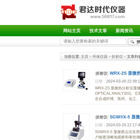
网站主页
技术文章
新闻资讯
当前位置:
主页
>
环保仪器
>
折射仪
> 文章列
WRX-2S 显
[
折射仪
]
日期：
2024-03-20 22:39:
WRX-2S 显微热分析仪
OPTICAL ANALY
在合成纤维、医药、化工、
SGW®X-5 显
[
折射仪
]
日期：
2024-03-20 22:17:
SGW®X-5 显微熔点
户能更清晰地观察和掌控测