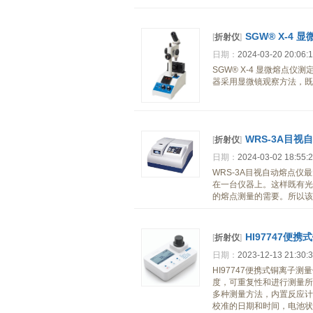
SGW® X-4 
[
折射仪
]
日期：
2024-03-20 20:06:
SGW® X-4 显微熔
器采用显微镜观察方法，既
WRS-3A目视
[
折射仪
]
日期：
2024-03-02 18:55:
WRS-3A目视自动熔点
在一台仪器上。这样既有光
的熔点测量的需要。所以该
HI97747便
[
折射仪
]
日期：
2023-12-13 21:30:
HI97747便携式铜离子
度，可重复性和进行测量所需
多种测量方法，内置反应计
校准的日期和时间，电池状