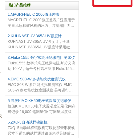
热门产品推荐
1.MAGRFHELIC 2000微压差表
MAGRFHELIC 2000微压差表广泛应用于
测量风扇和鼓风机的压力、过滤器阻力、
风速、炉压、孔板压差、气泡水位及液体
2.KUHNAST UV-365A UV强度计
放大器或液压系统压力等。TE2000 压差
KUHNAST UV-365A UV强度计，全新
表同时也用于燃烧过程中的空气煤气比值
KUHNAST UV-365A UV强度计采用微电
控制及自动阀控制，以及医疗保健设备中
脑技术，是一款高稳定性，高精度的UV光
的血压和呼吸压力监测。
3.Fluke 1555 数字式高压绝缘电阻测试仪
强度测试仪，其体积轻便、大型液晶显示
Fluke1555 数字式高压绝缘电阻测试仪 高
屏美观易读等特点，非常适用于各行业对
达 10 kV，适合各种高压应用 Fluke1555
紫外光源的有效检测。
，
数字式高压绝缘电阻测试仪 可提供高达
4.EMC S03-W 多功能抗扰度测试仪
10 kV测试电压的绝缘测试，因此非常适
EMC S03-W 多功能抗扰度测试仪 EMC
合用于测试各种高压设备，包括
S03-W 多功能抗扰度测试仪 是可进行静
电放电抗扰度、电快速瞬变脉冲群抗扰度
5.凯茂KIMO KH50电子式温湿度记录仪
及浪涌（冲击）抗扰度三项试验的多功能
凯茂KIMO KH50电子式温湿度记录仪内存
组合抗扰度测试设备，三项试验功
可记录 16,000 笔测量值• 可测量温度或温
仪
湿度• 可设置显示上下限报警• 单行液晶数
6.ZXQ-5自动试样镶嵌机
字显示屏
ZXQ -5自动试样镶嵌机可以使那些形状或
尺寸不适合的试样通过镶嵌来满足随后的