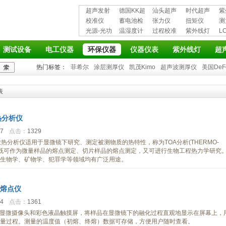
超声发射
德国KK超
汕头超声
时代超声
紫
接收仪器
校准仪
声波探伤
蓄电池检
超声探伤
张力仪
波探伤仪
扭矩仪
护
测
光源-光功
仪
测仪
温湿度计
仪
过程校准
紫外线灯
L
率计
仪
仪
测试设备
电工仪器
环保仪器
仪器仪表
紫外线灯
超
热门标签：
菲希尔
涂层测厚仪
凯茂Kimo
超声波测厚仪
美国DeF
表
微热分析仪
17
点击：
1329
显微热分析仪适用于显微镜下研究、测定被测物质的热特性，称为TOA分析(THERMO-
SIS)。它既可作为微量样品的熔点测定、切片样品的熔点测定，又可进行生物工程热力学研究
生物学、矿物学、犯罪学等领域均有广泛用途。
微熔点仪
44
点击：
1361
仪采用显微摄像头和彩色液晶触摸屏，将样品在显微镜下的融化过程直观地显示在屏幕上，
量过程。测量的温度值（初熔、终熔）数据可存储，方便用户随时查看。