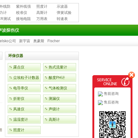
外线防
紫外线强
照度计
示波器
用品
力计
度计
校准仪
高斯计
弹簧试验
CR测试
接地电阻
万用表
机
转速表
测试仪
声波探伤仪
elsko公司
新宇宙
奥豪斯
Fischer
环保仪器
露点仪
热式流量计
尘埃粒子计数器
酸度PH计
电导率仪
气体检测仪
。
售前咨询
折射仪
测漏仪
售后咨询
风速仪
声级计
温湿度计
高斯计
用
照度计