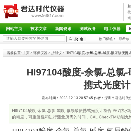
超
接
校
光
率
网站主页
技术文章
新闻资讯
测试设备
电工仪器
热门标签：
菲希尔
当前位置:
主页
>
环保仪器
>
折射仪
> HI97104酸度-余氯-总氯-碱度-氰尿酸便
HI97104酸度-余氯-总
携式光度计
发布时间：2023-12-13 20:57:45 作者：
深圳市君达时代
HI97104酸度-余氯-总氯-碱度-氰尿酸便携式光度计符合IP6
的精度，可重复性和进行测量所需的时间，CAL CheckTM功能
验证和校准，多种测量方法，内置反应计时器，确保样品测量与用
HI97104酸度-余氯-总氯-碱度-氰