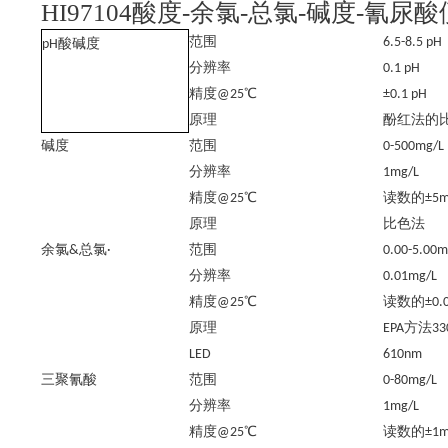
HI97104酸度-余氯-总氯-碱度-氰
范围
6.5-8.5 pH
pH
酸碱度
分辨率
0.1 pH
精度
@25℃
±0.1 pH
原理
酚红法的
碱度
范围
0-500mg/L
分辨率
1mg/L
精度
@25℃
读数的
±5m
原理
比色法
余氯
&
总氯
·
范围
0.00-5.00m
分辨率
0.01mg/L
精度
@25℃
读数的
±0.
原理
EPA
方法
33
LED
610nm
三聚氰酸
范围
0-80mg/L
分辨率
1mg/L
精度
@25℃
读数的
±1m