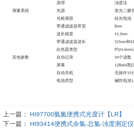
原理
浊度法
测量系统
光源
发光二极
光检测器
硅光电池
带通滤波器带宽
8nm
波长精度
±1.0nm
带通滤波器波长
525nm
和
6
比色皿类型
约
24.6mm
其他参数
自动记录
50
个读数
屏幕
128x64
黑
自动关机
无操作
15
电池类型
碱性电池
1
上一篇：
HI97700氨氮便携式光度计【LR】
下一篇：
HI93414便携式余氯-总氯-浊度测定