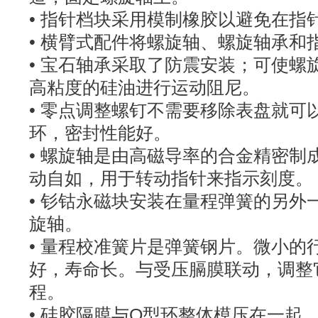
• 指针档块采用模制橡胶以避免在指
• 横臂式配件将螺旋轴、螺旋轴承和
• 宝石轴承采取了防震安装；可使螺
高粘度的硅油进行运动阻尼。
• 零点调整螺钉不需要移除表盘就可
环，密封性能好。
• 螺旋轴是由高磁导率的合金精密制
动自如，用于转动指针来指示刻度。
• 钐钴永磁块安装在量程弹簧的另外
旋轴。
• 量程校准簧片是弹簧钢片。微小的
好，寿命长。与受压膈膜联动，调整
程。
• 硅胶隔膜与O型环整体模压在一起