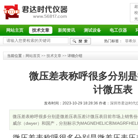
超
接
校
光
率
网站主页
技术文章
新闻资讯
测试设备
电工仪器
热门标签：
菲希尔
当前位置：
网站首页
>>
技术文章
>> 详细介绍
微压差表称呼很多分别是
计微压表
发布时间：2023-10-29 18:28:36 作者：
深圳市君达时代
微压差表称呼很多分别是微差压表压差计微压表目前市场上销售份
威尔（dwyer）和国产，分别标示为MAGNEHELIC和MAGRF
构简单可靠，可快速灵敏地指示气体的微小正压，负压或差压，它
微压差表称呼很多分别是微差压表压