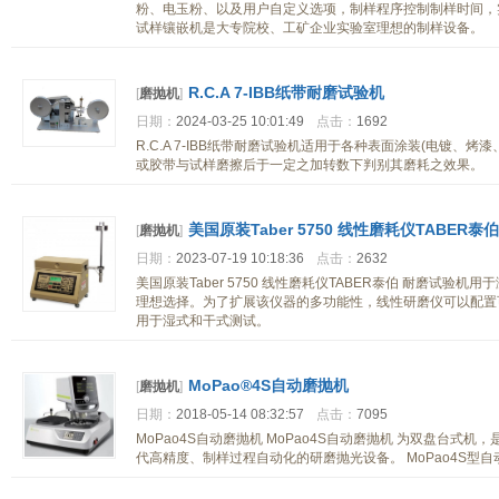
粉、电玉粉、以及用户自定义选项，制样程序控制制样时间，实
试样镶嵌机是大专院校、工矿企业实验室理想的制样设备。
R.C.A 7-IBB纸带耐磨试验机
[
磨抛机
]
日期：
2024-03-25 10:01:49
点击：
1692
R.C.A 7-IBB纸带耐磨试验机适用于各种表面涂装(电镀
或胶带与试样磨擦后于一定之加转数下判别其磨耗之效果。
美国原装Taber 5750 线性磨耗仪TABER泰
[
磨抛机
]
日期：
2023-07-19 10:18:36
点击：
2632
美国原装Taber 5750 线性磨耗仪TABER泰伯 耐磨试
理想选择。为了扩展该仪器的多功能性，线性研磨仪可以配置
用于湿式和干式测试。
MoPao®4S自动磨抛机
[
磨抛机
]
日期：
2018-05-14 08:32:57
点击：
7095
MoPao4S自动磨抛机 MoPao4S自动磨抛机 为双盘台
代高精度、制样过程自动化的研磨抛光设备。 MoPao4S型自