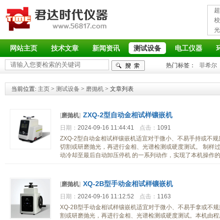
超
接
校
光
率
网站主页
技术文章
新闻资讯
测试设备
电工仪器
热门标签：
菲希尔
当前位置:
主页
>
测试设备
>
磨抛机
> 文章列表
ZXQ-2型自动金相试样镶嵌机
[
磨抛机
]
日期：
2024-09-16 11:44:41
点击：
1091
ZXQ-2型自动金相试样镶嵌机适宜对于微小、不易手持或不
切割或研磨抛光，再进行金相、光谱检测或硬度测试。 制样过
动冷却至最后自动卸压停机 的一系列动作，实现了本机操作的
XQ-2B型手动金相试样镶嵌机
[
磨抛机
]
日期：
2024-09-16 11:12:52
点击：
1163
XQ-2B型手动金相试样镶嵌机适宜对于微小、不易手拿或不
割或研磨抛光，再进行金相、光谱检测或硬度测试。本机由程