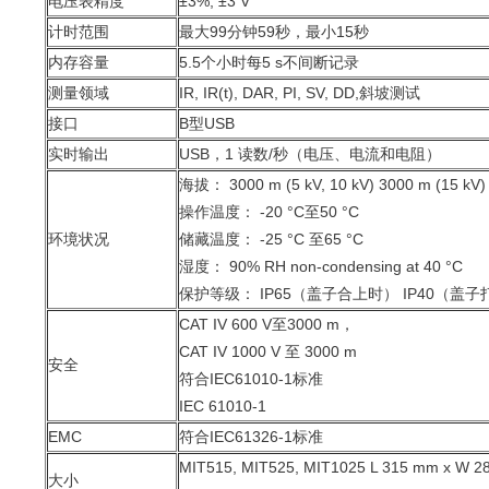
电压表精度
±3%, ±3 V
计时范围
最大99分钟59秒，最小15秒
内存容量
5.5个小时每5 s不间断记录
测量领域
IR, IR(t), DAR, PI, SV, DD,斜坡测试
接口
B型USB
实时输出
USB，1 读数/秒（电压、电流和电阻）
海拔： 3000 m (5 kV, 10 kV) 3000 m (15 kV)
操作温度： -20 °C至50 °C
环境状况
储藏温度： -25 °C 至65 °C
湿度： 90% RH non-condensing at 40 °C
保护等级： IP65（盖子合上时） IP40（盖
CAT IV 600 V至3000 m，
CAT IV 1000 V 至 3000 m
安全
符合IEC61010-1标准
IEC 61010-1
EMC
符合IEC61326-1标准
MIT515, MIT525, MIT1025 L 315 mm x W 2
大小