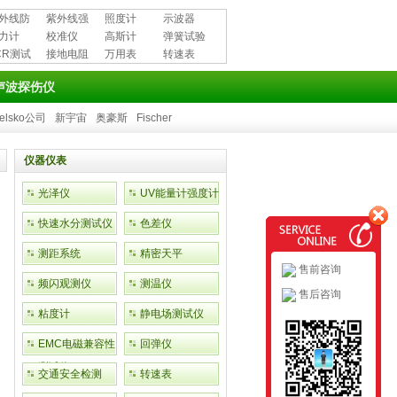
外线防
紫外线强
照度计
示波器
用品
力计
度计
校准仪
高斯计
弹簧试验
CR测试
接地电阻
万用表
机
转速表
测试仪
声波探伤仪
elsko公司
新宇宙
奥豪斯
Fischer
仪器仪表
光泽仪
UV能量计强度计
快速水分测试仪
色差仪
测距系统
精密天平
售前咨询
频闪观测仪
测温仪
售后咨询
粘度计
静电场测试仪
EMC电磁兼容性
回弹仪
测试仪
交通安全检测
转速表