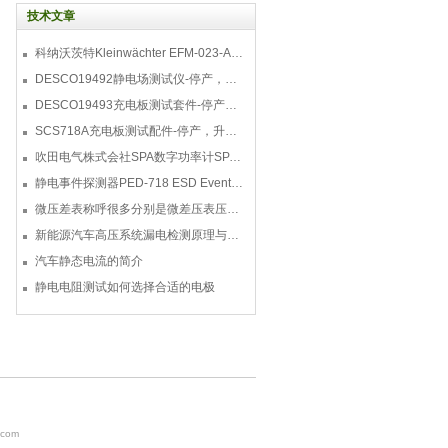
技术文章
科纳沃茨特Kleinwächter EFM-023-AKC静电测试仪套件-EFM023AKC KIT
DESCO19492静电场测试仪-停产，替代型号770716
DESCO19493充电板测试套件-停产，替代型号718+770719
SCS718A充电板测试配件-停产，升级型号770719
吹田电气株式会社SPA数字功率计SPA3000/SPA2000/SPA1000
静电事件探测器PED-718 ESD Event Detector
微压差表称呼很多分别是微差压表压差计微压表
新能源汽车高压系统漏电检测原理与故障检修
汽车静态电流的简介
静电电阻测试如何选择合适的电极
com