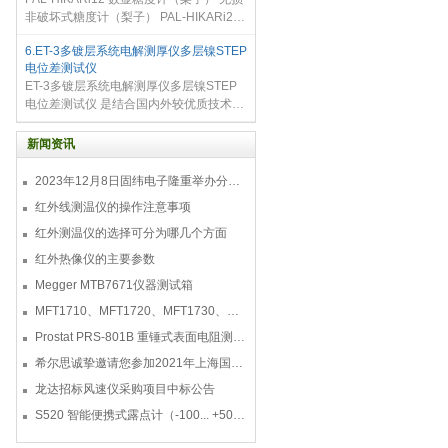
试仪 订购货号：50003(DESCO)，
非破坏式糖度计（梨子） PAL-HIKARi2，
770767(SCS)
又称为无损糖度计。 无需切取果肉！无需
6.ET-3多镀层系统电解测厚仪多层镍STEP
榨汁取样！ 通过探测器直接对果肉实现糖
电位差测试仪
度检测！结果三秒即现！快速
ET-3多镀层系统电解测厚仪多层镍STEP
电位差测试仪 是结合国内外较优质技术的
金属镀层电解测厚仪，具有结构先进，性
能稳定可靠，功能齐全的特点。使用本仪
新闻资讯
器可以保障用户单位的产
2023年12月8日固纬电子隆重举办分销商答谢会，展示重磅新产品！
红外线测温仪的操作注意事项
红外测温仪的选择可分为哪几个方面
红外热像仪的主要参数
Megger MTB7671仪器测试箱
MFT1710、MFT1720、MFT1730、MFT1735多功能测试仪
Prostat PRS-801B 重锤式表面电阻测量仪
希尔思诚挚邀请您参加2021年上海国际压缩机及设
龙达招标风速仪采购项目中标公告
S520 智能便携式露点计（-100... +50 °C TD）