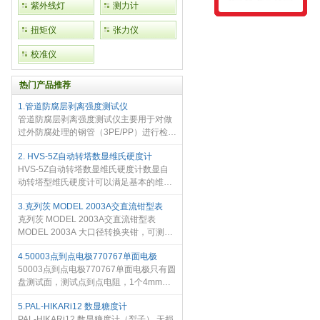
紫外线灯
测力计
扭矩仪
张力仪
校准仪
热门产品推荐
1.管道防腐层剥离强度测试仪
管道防腐层剥离强度测试仪主要用于对做
过外防腐处理的钢管（3PE/PP）进行检
测，测量外防腐层在钢管表面的附着力，
2. HVS-5Z自动转塔数显维氏硬度计
也即剥离强度。
HVS-5Z自动转塔数显维氏硬度计数显自
动转塔型维氏硬度计可以满足基本的维氏
硬度计测试要求，升级后的数显测微目镜
3.克列茨 MODEL 2003A交直流钳型表
可以直接读取测量长度，从而更加快速准
克列茨 MODEL 2003A交直流钳型表
确的得出测量值，升级后
MODEL 2003A 大口径转换夹钳，可测量
交/直流电流， 测试可达AC/DC 2000A。
4.50003点到点电极770767单面电极
记录仪输出端口。 可进行交/直流电压，电
50003点到点电极770767单面电极只有圆
阻测试。 设计符合国际安全规格
盘测试面，测试点到点电阻，1个4mm插
IEC61010-
孔，测试静电电阻，适配仪器：TOM600,
5.PAL-HIKARi12 数显糖度计
TOM610, 19290, 770760, SCS-73627测
PAL-HIKARi12 数显糖度计（梨子） 无损