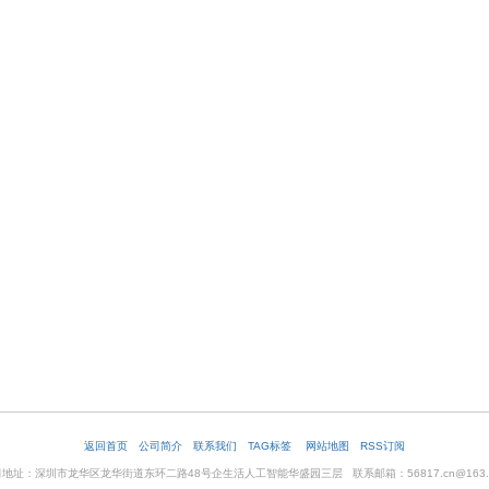
返回首页
公司简介
联系我们
TAG标签
网站地图
RSS订阅
地址：深圳市龙华区龙华街道东环二路48号企生活人工智能华盛园三层 联系邮箱：56817.cn@163.