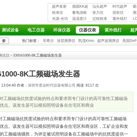
超声发射
德国KK超
汕头超声
时代超声
紫
接收仪器
校准仪
声波探伤
蓄电池检
超声探伤
张力仪
波探伤仪
扭矩仪
护
测
光源-光功
仪
测仪
温湿度计
仪
过程校准
紫外线灯
L
率计
仪
仪
测试设备
电工仪器
环保仪器
仪器仪表
紫外线灯
超
热门标签：
菲希尔
涂层测厚仪
凯茂Kimo
超声波测厚仪
美国DeF
测试仪
> EMS61000-8K工频磁场发生器
61000-8K工频磁场发生器
13:04:40 作者：
深圳市君达时代仪器有限公司
阅读: 8117 次
器 是针对工频磁场抗扰度试验的特点和要求而专门设计的高可靠性工频磁场
优点。该发生器可以模拟照明设备在住宅区和商业
对工频磁场抗扰度试验的特点和要求而专门设计的高可靠性工频磁场
优点。该发生器可以模拟照明设备在住宅区和商业区，工矿企业和发
的工频磁场骚扰，为评定被试照明设备在工频磁场中的抗扰度提供一