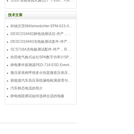
S520 智能便携式露点计（-100... +50 °C TD）
技术文章
科纳沃茨特Kleinwächter EFM-023-AKC静电测试仪套件-EFM023AKC KIT
DESCO19492静电场测试仪-停产，替代型号770716
DESCO19493充电板测试套件-停产，替代型号718+770719
SCS718A充电板测试配件-停产，升级型号770719
吹田电气株式会社SPA数字功率计SPA3000/SPA2000/SPA1000
静电事件探测器PED-718 ESD Event Detector
微压差表称呼很多分别是微差压表压差计微压表
新能源汽车高压系统漏电检测原理与故障检修
汽车静态电流的简介
静电电阻测试如何选择合适的电极