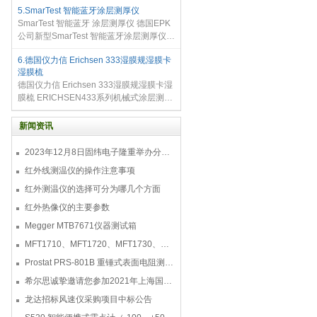
5.SmarTest 智能蓝牙涂层测厚仪
和一层泡沫面构成。将拓片纸放到被测表
SmarTest 智能蓝牙 涂层测厚仪 德国EPK
面，并进行充分压印后， 表面粗糙状况就
公司新型SmarTest 智能蓝牙涂层测厚仪
会详细的记录到拓片纸上。每包可以做50
采用无线SIPSP处理技术新型， SmarTest
个测试。
6.德国仪力信 Erichsen 333湿膜规湿膜卡
智能蓝牙涂层测厚仪 采用无线SIDSP处理
湿膜梳
技术结合特殊精密测量和现代无线技
德国仪力信 Erichsen 333湿膜规湿膜卡湿
膜梳 ERICHSEN433系列机械式涂层测厚
仪 ，适用于湿膜或干膜的厚度测量，如
433是适用于测量湿膜涂层的厚度，而233
新闻资讯
是适用于测量干膜涂层的厚度，
2023年12月8日固纬电子隆重举办分销商答谢会，展示重磅新产品！
红外线测温仪的操作注意事项
红外测温仪的选择可分为哪几个方面
红外热像仪的主要参数
Megger MTB7671仪器测试箱
MFT1710、MFT1720、MFT1730、MFT1735多功能测试仪
Prostat PRS-801B 重锤式表面电阻测量仪
希尔思诚挚邀请您参加2021年上海国际压缩机及设
龙达招标风速仪采购项目中标公告