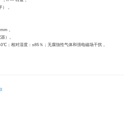
平） 。
0mm 。
适配器）。
40℃；相对湿度：≤85％；无腐蚀性气体和强电磁场干扰 。
仪