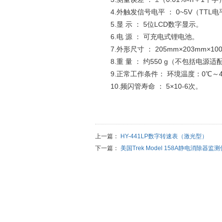
4.外触发信号电平 ： 0~5V（TTL电
5.显 示 ： 5位LCD数字显示。
6.电 源 ： 可充电式锂电池。
7.外形尺寸 ： 205mm×203mm×10
8.重 量 ： 约550 g（不包括电源
9.正常工作条件： 环境温度：0℃～
10.频闪管寿命 ： 5×10-6次。
上一篇：
HY-441LP数字转速表（激光型）
下一篇：
美国Trek Model 158A静电消除器监测