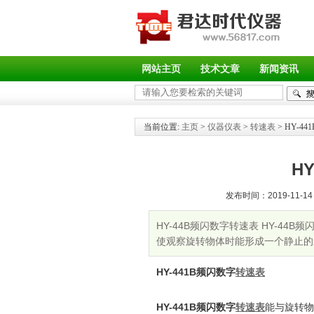
网站主页
技术文章
新闻资讯
当前位置:
主页
>
仪器仪表
>
转速表
> HY-4
H
发布时间：2019-11-14 
HY-44B频闪数字转速表 HY-4
使观察旋转物体时能形成一个静止的
HY-441B
频闪数字
转速表
HY-441B
频闪数字
转速表
能与旋转物