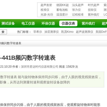
超声发射
德国KK超
汕头超声
时代超声
紫
接收仪器
校准仪
声波探伤
蓄电池检
超声探伤
张力仪
波探伤仪
扭矩仪
护
测
光源-光功
仪
测仪
温湿度计
仪
过程校准
紫外线灯
L
率计
仪
仪
测试设备
电工仪器
环保仪器
仪器仪表
紫外线灯
超
热门标签：
菲希尔
涂层测厚仪
凯茂Kimo
超声波测厚仪
美国DeF
41B频闪数字转速表
Y-441B频闪数字转速表
21:10:20 作者：
深圳市君达时代仪器有限公司
阅读: 15829 次
4B频闪数字转速表 能与旋转物体保持同步闪烁，由于人眼的视觉残留效应，
影像，从而达到测量转速和观察旋转设备故障的
体保持同步闪烁，由于人眼的视觉残留效应，使观察旋转物体时能形