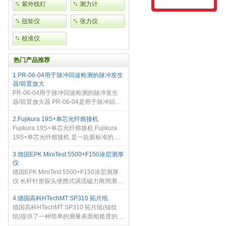
紫外线灯
测力计
扭矩仪
张力仪
校准仪
热门产品推荐
1.PR-06-04用于脉冲回波检测的脉冲发生
器/前置放大
PR-06-04用于脉冲回波检测的脉冲发生
器/前置放大器 PR-06-04是用于脉冲回波
的四通道脉冲发生器/前置放大器。每个通
2.Fujikura 19S+单芯光纤熔接机
道都可以驱动传统的超声探头获得更高的
Fujikura 19S+单芯光纤熔接机 Fujikura
增益脉冲，并提高回波信号，
19S+单芯光纤熔接机 是一款新标准的，
为满足更加多样的熔接需求，加入了一系
3.德国EPK MiniTest 5500+F150涂层测厚
列新的功能，如：自动化防风盖和自动热
仪
缩套管加热、9秒快速熔接和9秒
德国EPK MiniTest 5500+F150涂层测厚
仪 长杆针形探头便携式涡流磁力两用测厚
仪，用于镀层和涂层的厚度检测，长杆测
4.德国高科HTechMT SP310 拓片纸
头能够测量内孔镀层和涂层。。 便携式长
德国高科HTechMT SP310 拓片纸(锚纹
杆针形探头，能够测量内孔涂
纸)提供了一种简单的测量表面粗糙度的方
法。拓片纸有一层坚硬的不可压缩聚合物