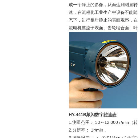
成一个静止的影像，从而达到测量转
速，在流程化工业生产中设备不能随
态下，进行相对静止的表面观察，在
流电机整流子表面、齿轮啮合面、叶
HY-441B
频闪数字
转速表
1.测量范围： 30～12,000 r/min（
2.分辨率： 1r/min 。
3.测量误差 ： ±（0.01%×n＋1个字