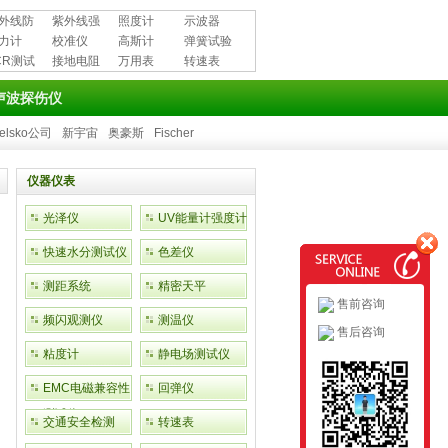
外线防
紫外线强
照度计
示波器
用品
力计
度计
校准仪
高斯计
弹簧试验
CR测试
接地电阻
万用表
机
转速表
测试仪
声波探伤仪
elsko公司
新宇宙
奥豪斯
Fischer
仪器仪表
光泽仪
UV能量计强度计
快速水分测试仪
色差仪
测距系统
精密天平
售前咨询
频闪观测仪
测温仪
售后咨询
粘度计
静电场测试仪
EMC电磁兼容性
回弹仪
测试仪
交通安全检测
转速表