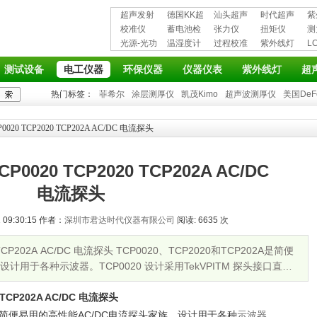
超声发射
德国KK超
汕头超声
时代超声
紫
接收仪器
校准仪
声波探伤
蓄电池检
超声探伤
张力仪
波探伤仪
扭矩仪
护
测
光源-光功
仪
测仪
温湿度计
仪
过程校准
紫外线灯
L
率计
仪
仪
测试设备
电工仪器
环保仪器
仪器仪表
紫外线灯
超
热门标签：
菲希尔
涂层测厚仪
凯茂Kimo
超声波测厚仪
美国DeF
CP0020 TCP2020 TCP202A AC/DC 电流探头
CP0020 TCP2020 TCP202A AC/DC
电流探头
09:30:15 作者：
深圳市君达时代仪器有限公司
阅读: 6635 次
20 TCP202A AC/DC 电流探头 TCP0020、TCP2020和TCP202A是简便
计用于各种示波器。TCP0020 设计采用TekVPITM 探头接口直接
0 TCP202A AC/DC 电流探头
02A是简便易用的高性能AC/DC电流探头家族，设计用于各种
示波器
。