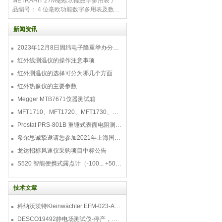
METRAHIT 27M毫欧功能数字多用表 产
格的组件，可以按照客户
品编号： 4 位毫欧功能数字多用表及数据
记录仪 METRAHIT 27M 4 位毫欧功能数
字多用表及数据记录仪毫欧表, 4 位数字多
新闻资讯
用表及数据记录仪多功能集于一身
2023年12月8日固纬电子隆重举办分销商答谢会，展示重磅新产品！
红外线测温仪的操作注意事项
红外测温仪的选择可分为哪几个方面
红外热像仪的主要参数
Megger MTB7671仪器测试箱
MFT1710、MFT1720、MFT1730、MFT1735多功能测试仪
Prostat PRS-801B 重锤式表面电阻测量仪
希尔思诚挚邀请您参加2021年上海国际压缩机及设
龙达招标风速仪采购项目中标公告
S520 智能便携式露点计（-100... +50 °C TD）
技术文章
科纳沃茨特Kleinwächter EFM-023-AKC静电测试仪套件-EFM023AKC KIT
DESCO19492静电场测试仪-停产，替代型号770716