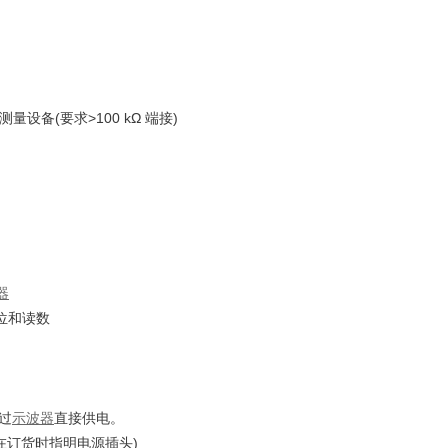
量设备(要求>100 kΩ 端接)
器
位和读数
通过
示波器
直接供电。
(请在订货时指明电源插头)