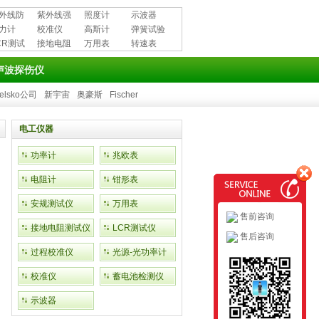
外线防
紫外线强
照度计
示波器
用品
力计
度计
校准仪
高斯计
弹簧试验
CR测试
接地电阻
万用表
机
转速表
测试仪
声波探伤仪
elsko公司
新宇宙
奥豪斯
Fischer
电工仪器
功率计
兆欧表
电阻计
钳形表
安规测试仪
万用表
售前咨询
接地电阻测试仪
LCR测试仪
售后咨询
过程校准仪
光源-光功率计
校准仪
蓄电池检测仪
示波器