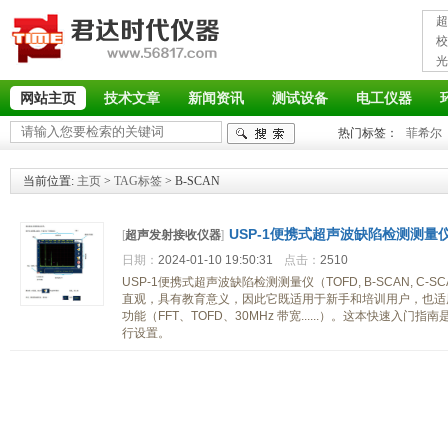
超
接
校
光
率
网站主页
技术文章
新闻资讯
测试设备
电工仪器
热门标签：
菲希尔
当前位置:
主页
>
TAG标签
> B-SCAN
USP-1便携式超声波缺陷检测测量仪（TO
[
超声发射接收仪器
]
FFT. 多功能一体）
日期：
2024-01-10 19:50:31
点击：
2510
USP-1便携式超声波缺陷检测测量仪（TOFD, B-SCAN, C-S
直观，具有教育意义，因此它既适用于新手和培训用户，也适
功能（FFT、TOFD、30MHz 带宽......）。这本快速
行设置。