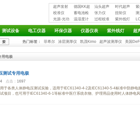
超声发射
德国KK超
汕头超声
时代超声
紫
接收仪器
校准仪
声波探伤
蓄电池检
超声探伤
张力仪
波探伤仪
扭矩仪
护
测
光源-光功
仪
测仪
温湿度计
仪
过程校准
紫外线灯
L
率计
仪
仪
测试设备
电工仪器
环保仪器
仪器仪表
紫外线灯
超
热门标签：
菲希尔
涂层测厚仪
凯茂Kimo
超声波测厚仪
美国DeF
专用电极
压测试专用电极
44
点击：
1697
各类人体静电压测试实验，适用于IEC61340-4-2及IEC61340-5-4标准中防静电
项目，也可用于IEC61340-6-1等标准中医疗系统衣物、护理用品使用时人体静电