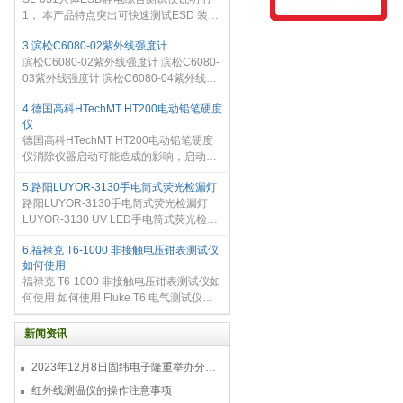
记录仪或第三方显示和控制设备。•
1， 本产品特点突出可快速测试ESD 装
备，三个独立装置（左鞋、右鞋、手腕
3.滨松C6080-02紫外线强度计
带）一次完成ESD 检测。 2， 三个分别各
滨松C6080-02紫外线强度计 滨松C6080-
三种状态显示，LO（低于设定值）、
03紫外线强度计 滨松C6080-04紫外线强
度计 滨松C6080-13紫外线强度计
4.德国高科HTechMT HT200电动铅笔硬度
HAMAMATSU UV POWER METERS
仪
C6080 SERIES。 滨松官方之前的能量计
德国高科HTechMT HT200电动铅笔硬度
型号为C6080-02，C6080-03，C6080
仪消除仪器启动可能造成的影响，启动后
两秒钟开始计时运行停止后30秒声音提示
5.路阳LUYOR-3130手电筒式荧光检漏灯
可以进行下面的观测试验,有两种不同的型
路阳LUYOR-3130手电筒式荧光检漏灯
号
LUYOR-3130 UV LED手电筒式荧光检漏
灯 是美国路阳（luyor）推出的采用UV
6.福禄克 T6-1000 非接触电压钳表测试仪
LED光源的荧光检漏灯。LUYOR-3130
如何使用
UV LED光源的荧光检漏灯采用锂电池供
福禄克 T6-1000 非接触电压钳表测试仪如
电轻便，便于携
何使用 如何使用 Fluke T6 电气测试仪进
行准确测量 使用电气测试仪获取电压和电
流等测量值的用户都知道，传统上这一过
新闻资讯
程颇为费时且存在潜在风
2023年12月8日固纬电子隆重举办分销商答谢会，展示重磅新产品！
红外线测温仪的操作注意事项