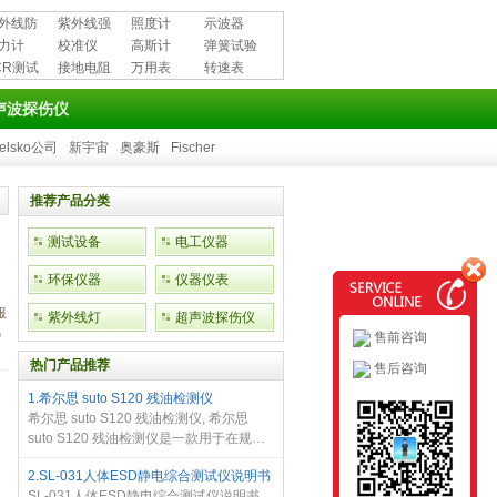
外线防
紫外线强
照度计
示波器
用品
力计
度计
校准仪
高斯计
弹簧试验
CR测试
接地电阻
万用表
机
转速表
测试仪
声波探伤仪
elsko公司
新宇宙
奥豪斯
Fischer
推荐产品分类
测试设备
电工仪器
环保仪器
仪器仪表
服
紫外线灯
超声波探伤仪
风
售前咨询
热门产品推荐
售后咨询
1.希尔思 suto S120 残油检测仪
希尔思 suto S120 残油检测仪, 希尔思
suto S120 残油检测仪是一款用于在规格
参数允许范围内测量压缩空气和其他气体
2.SL-031人体ESD静电综合测试仪说明书
含油量的残油检测仪。 可连接显示和数据
SL-031人体ESD静电综合测试仪说明书