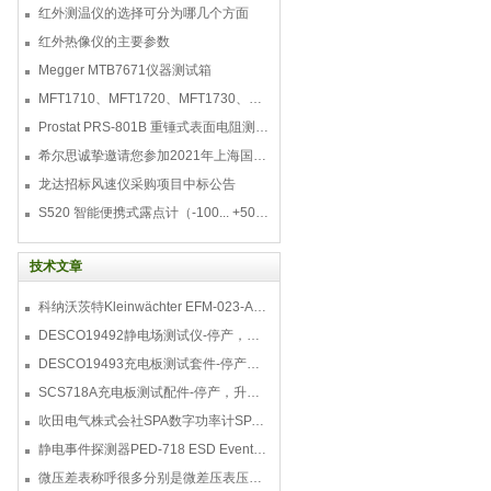
红外测温仪的选择可分为哪几个方面
红外热像仪的主要参数
Megger MTB7671仪器测试箱
MFT1710、MFT1720、MFT1730、MFT1735多功能测试仪
Prostat PRS-801B 重锤式表面电阻测量仪
希尔思诚挚邀请您参加2021年上海国际压缩机及设
龙达招标风速仪采购项目中标公告
S520 智能便携式露点计（-100... +50 °C TD）
技术文章
科纳沃茨特Kleinwächter EFM-023-AKC静电测试仪套件-EFM023AKC KIT
DESCO19492静电场测试仪-停产，替代型号770716
DESCO19493充电板测试套件-停产，替代型号718+770719
SCS718A充电板测试配件-停产，升级型号770719
吹田电气株式会社SPA数字功率计SPA3000/SPA2000/SPA1000
静电事件探测器PED-718 ESD Event Detector
微压差表称呼很多分别是微差压表压差计微压表