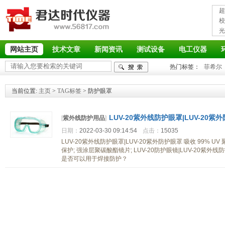
超
接
校
光
率
网站主页
技术文章
新闻资讯
测试设备
电工仪器
热门标签：
菲希尔
当前位置:
主页
>
TAG标签
> 防护眼罩
LUV-20紫外线防护眼罩|LUV-20紫
[
紫外线防护用品
]
日期：
2022-03-30 09:14:54
点击：
15035
LUV-20紫外线防护眼罩|LUV-20紫外防护眼罩 吸收 99%
保护; 强涂层聚碳酸酯镜片; LUV-20防护眼镜|LUV-20
是否可以用于焊接防护？