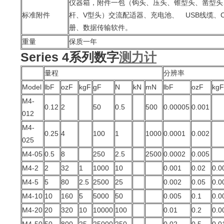
仪器箱，附件一包（钩头、压头、锥型头、凿型头
标准附件
杆、V型头）交流配适器、充电池、 USB线缆、
册、数据传输软件。
重量
保质一年
Series 4系列数字
测力计
量程
分辨率
Model
lbF
ozF
kgF
gF
N
kN
mN
lbF
ozF
kgF
M4-
0.12
2
50
0.5
500
0.00005
0.001
012
M4-
0.25
4
100
1
1000
0.0001
0.002
025
M4-05
0.5
8
250
2.5
2500
0.0002
0.005
M4-2
2
32
1
1000
10
0.001
0.02
0.0
M4-5
5
80
2.5
2500
25
0.002
0.05
0.0
M4-10
10
160
5
5000
50
0.005
0.1
0.0
M4-20
20
320
10
10000
100
0.01
0.2
0.0