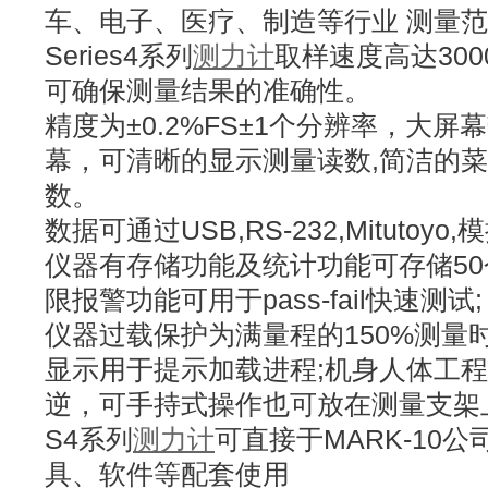
车、电子、医疗、制造等行业 测量范围可从
Series4系列
测力计
取样速度高达300
可确保测量结果的准确性。
精度为±0.2%FS±1个分辨率，大
幕，可清晰的显示测量读数,简洁的
数。
数据可通过USB,RS-232,Mitutoy
仪器有存储功能及统计功能可存储5
限报警功能可用于pass-fail快速测
仪器过载保护为满量程的150%测量
显示用于提示加载进程;机身人体工
逆，可手持式操作也可放在测量支架
S4系列
测力计
可直接于MARK-10
具、软件等配套使用