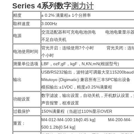
Series 4系列数字
测力计
精度
± 0.2% 满量程± 1个分辨率
取样速度
3.000Hz
交流适配器和可充电电池供电 电池电量显示器
电源
不足自动关机
背光开启：连续使用7个小时 背光关闭：连续
电池使用时间
个小时
测量单位选项
LBF，ozF,gF，kgF，N,KN,mN(根据型号)
USB/RS232输出，波特滤可调最大至115200baud
输出
Mitutoyo (Digimatic):兼容所有三丰SPC输出设备
模拟输出:±1VDC，精度±0.25%满量程
数字滤波，输出设置，自动关机，开机默认设置，
功能设置
声音报警，校准设置
过载保护
150%满量程（当超过110%显示OVER
M4-012-M4-100:1lb[0.45 kg] M4-200-M4-
重置：
500:1.2lb[0.54 kg]