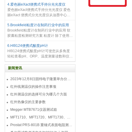
4.爱色丽eXact便携式手持分光光度仪
要用于各种金属及部分非金属材料的显微
爱色丽eXact便携式手持分光光度仪 爱色
维氏硬度测定，能够对各种零件
丽eXact 便携式分光光度仪从油墨中心到
印刷车间，进入准备模式的快速途径 以旧
5.Brookfield粘度计在制药行业中的应用
换新特别推广计划 从爱色丽购买全新
Brookfield粘度计在制药行业中的应用 软
eXact 便携式分光光度仪/手持
胶囊粘度检测研究方案 粘度计 除了使用在
质量检验之外，在药品的研发中也应用很
6.HI9124便携式酸度pH计
多，特别是一些药膏、注射液的配方设计
HI9124便携式酸度pH计可使您从多角度
中，不同的配方导致药
轻松查看pH、ORP、温度测量读数和仪器
性能状态；具有专用CAL检查电极诊断-
CAL Check™功能，允许用户随时查询电
新闻资讯
极状态
2023年12月8日固纬电子隆重举办分销商答谢会，展示重磅新产品！
红外线测温仪的操作注意事项
红外测温仪的选择可分为哪几个方面
红外热像仪的主要参数
Megger MTB7671仪器测试箱
MFT1710、MFT1720、MFT1730、MFT1735多功能测试仪
Prostat PRS-801B 重锤式表面电阻测量仪