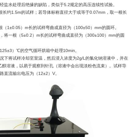
经盐水处理后绝缘的缺陷，类似于5.2规定的高压连续性试验。
根长约1.5m的试样；若导体标称直径大于或等于0.07mm，取一根长
（1±0.05）m长的试样弯曲成直径为（100±50）mm的圆环。
，将一根（5±0.2）m长的试样弯曲成直径为（300±100）mm的圆
5±3）℃的空气循环烘箱中处理10min。
况下将试样冷却至室温，然后浸入浓度为2g/L的氯化钠溶液中，并在
酚酞乙醇溶液，以易于观察到针孔（溶液中会出现淡粉色流束）。试样导
直流输出电压为（12±2）V。