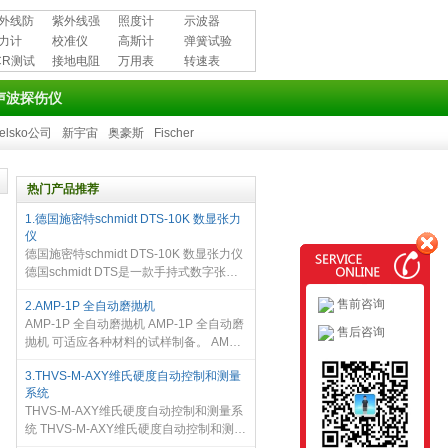
外线防
紫外线强
照度计
示波器
用品
力计
度计
校准仪
高斯计
弹簧试验
CR测试
接地电阻
万用表
机
转速表
测试仪
声波探伤仪
elsko公司
新宇宙
奥豪斯
Fischer
热门产品推荐
1.德国施密特schmidt DTS-10K 数显张力
仪
德国施密特schmidt DTS-10K 数显张力仪
德国schmidt DTS是一款手持式数字张力
计。德国schmidt DTS系列张力计有12种
售前咨询
2.AMP-1P 全自动磨抛机
不同的张力范围，从0.2-200cN到0.6-
AMP-1P 全自动磨抛机 AMP-1P 全自动磨
60dan，两种不同型号 DTS 和 DTX 系
售后咨询
抛机 可适应各种材料的试样制备。 AMP-
列，可以测量
1P 全自动磨抛机 的抛盘直径大于国内同
3.THVS-M-AXY维氏硬度自动控制和测量
类产品。抛盘的转速独立操作，噪音低，
系统
操作方便，外形美观，使用安全
THVS-M-AXY维氏硬度自动控制和测量系
统 THVS-M-AXY维氏硬度自动控制和测量
系统 和（显微）维氏硬度计配套使用，主