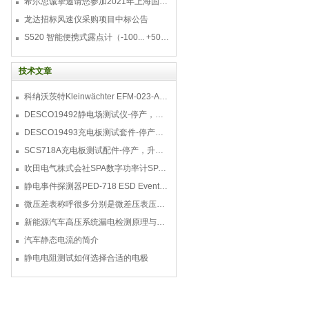
希尔思诚挚邀请您参加2021年上海国际压缩机及设
龙达招标风速仪采购项目中标公告
S520 智能便携式露点计（-100... +50 °C TD）
技术文章
科纳沃茨特Kleinwächter EFM-023-AKC静电测试仪套件-EFM023AKC KIT
DESCO19492静电场测试仪-停产，替代型号770716
DESCO19493充电板测试套件-停产，替代型号718+770719
SCS718A充电板测试配件-停产，升级型号770719
吹田电气株式会社SPA数字功率计SPA3000/SPA2000/SPA1000
静电事件探测器PED-718 ESD Event Detector
微压差表称呼很多分别是微差压表压差计微压表
新能源汽车高压系统漏电检测原理与故障检修
汽车静态电流的简介
静电电阻测试如何选择合适的电极