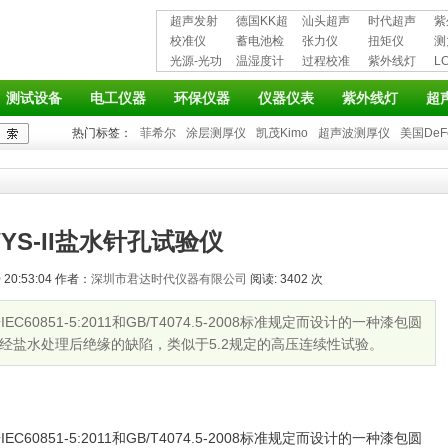
超声发射
德国KK超
汕头超声
时代超声
紫
接收仪器
校准仪
声波探伤
蓄电池检
超声探伤
张力仪
波探伤仪
扭矩仪
护
测
光源-光功
仪
测仪
温湿度计
仪
过程校准
紫外线灯
L
率计
仪
仪
测试设备
电工仪器
环保仪器
仪器仪表
紫外线灯
超
热门标签：
菲希尔
涂层测厚仪
凯茂Kimo
超声波测厚仪
美国DeF
YS-II盐水针孔试验仪
20:53:04 作者：
深圳市君达时代仪器有限公司
阅读: 3402 次
C60851-5:2011和GB/T4074.5-2008标准规定而设计的一种漆包圆
经盐水处理后绝缘的缺陷，类似于5.2规定的高压连续性试验。
C60851-5:2011和GB/T4074.5-2008标准规定而设计的一种漆包圆