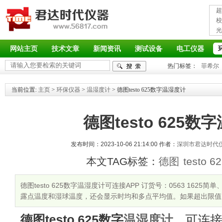
超
接
校
光
率
网站主页
技术文章
新闻资讯
测试设备
电工仪器
热门标签：
菲希尔
当前位置:
主页
>
环保仪器
>
温湿度计
> 德图testo 625数字温湿度计
德图testo 625数
发布时间：2023-10-06 21:14:00 作者：
深圳市君达时代
本文TAG标签：
德图
testo 6
德图testo 625数字温湿度计可连接APP 订货号：0563 16
露点温度和湿球温度，还会显示时均和多点平均值。如果超出限值
德图testo 625数字
温湿度计
，可连接A