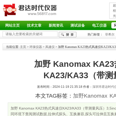
超
接
校
光
率
网站主页
技术文章
新闻资讯
测试设备
电工仪器
热门标签：
菲希尔
当前位置:
主页
>
环保仪器
>
风速仪
> 加野 Kanomax KA23热式风速仪KA23/
加野 Kanomax KA
KA23/KA33（带
发布时间：2024-11-19 21:35:18 作者：
深圳市君达时代
本文TAG标签：
加野Kanomax
K
加野 Kanomax KA23热式风速仪KA23/KA33（带测量风压）3
同环境下查阅测试数据,拉伸式探头、互换兼容,探头可拉伸且互换