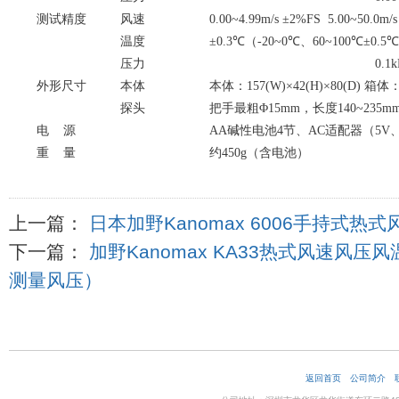
测试精度
风速
0.00~4.99m/s
±
2%FS 5.00~50.0m/
温度
±
0.3
℃（
-20~0
℃、
60~100
℃±
0.5
℃
压力
0.1k
外形尺寸
本体
本体：
157(W)
×
42(H)
×
80(D)
箱体
探头
把手最粗Φ
15mm
，长度
140~235m
电
源
AA
碱性电池
4
节、
AC
适配器（
5V
重
量
约
450g
（含电池）
上一篇：
日本加野Kanomax 6006手持式热式
下一篇：
加野Kanomax KA33热式风速风压风
测量风压）
返回首页
公司简介