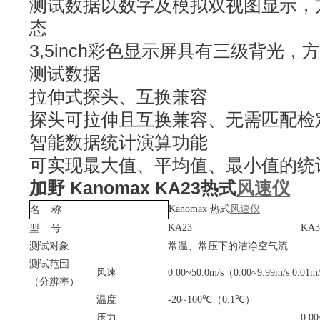
测试数据以数字及模拟双视图显示，
态
3,5inch彩色显示屏具有三级背光
测试数据
拉伸式探头、互换兼容
探头可拉伸且互换兼容、无需匹配检
智能数据统计演算功能
可实现最大值、平均值、最小值的统
加野 Kanomax KA23热式
风速仪
Kanomax
热式
风速仪
名
称
KA23
KA3
型
号
测试对象
常温、常压下的洁净空气流
测试范围
风速
0.00~50.0m/s
（
0.00~9.99m/s 0.01m/
（分辨率）
温度
-20~100
℃（
0.1
℃）
压力
0.00