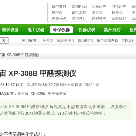
超声发射
德国KK超
汕头超声
时代超声
紫
接收仪器
校准仪
声波探伤
蓄电池检
超声探伤
张力仪
波探伤仪
扭矩仪
护
测
光源-光功
仪
测仪
温湿度计
仪
过程校准
紫外线灯
L
率计
仪
仪
测试设备
电工仪器
环保仪器
仪器仪表
紫外线灯
超
热门标签：
菲希尔
涂层测厚仪
凯茂Kimo
超声波测厚仪
美国DeF
宇宙 XP-308B 甲醛探测仪
宙 XP-308B 甲醛探测仪
23:10:37 作者：
深圳市君达时代仪器有限公司
阅读: 15594 次
TAG标签：
新宇宙
XP-308B
甲醛探测仪
 新宇宙 XP-308B 甲醛探测仪 每次测定不需要调换化学试剂； 浓度单位
 测定时间能进行30分钟测定模式与10分钟测定模式的切换；
定不需要调换化学试剂；