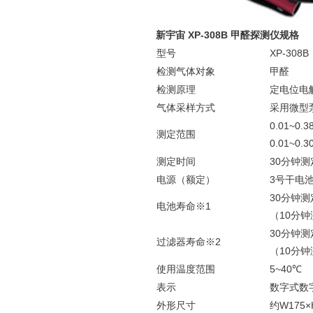
新宇宙 XP-308B 甲醛探测仪规格
型号
XP-308B
检测气体对象
甲醛
检测原理
定电位电解
气体采样方式
采用微型
0.01~0.
测定范围
0.01~0
测定时间
30分钟测
电源（额定）
3号干电池
30分钟
电池寿命※1
（10分
30分钟
过滤器寿命※2
（10分
使用温度范围
5~40℃
表示
数字式数
外形尺寸
约W175×