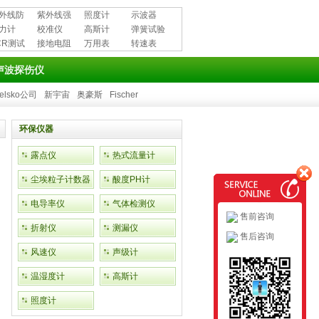
外线防
紫外线强
照度计
示波器
用品
力计
度计
校准仪
高斯计
弹簧试验
CR测试
接地电阻
万用表
机
转速表
测试仪
声波探伤仪
elsko公司
新宇宙
奥豪斯
Fischer
环保仪器
露点仪
热式流量计
尘埃粒子计数器
酸度PH计
电导率仪
气体检测仪
售前咨询
折射仪
测漏仪
售后咨询
风速仪
声级计
温湿度计
高斯计
照度计