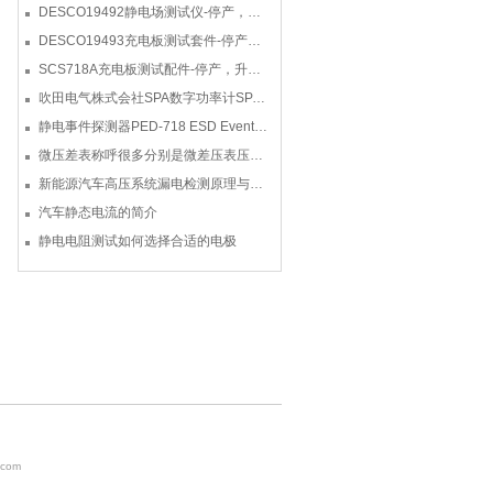
DESCO19492静电场测试仪-停产，替代型号770716
DESCO19493充电板测试套件-停产，替代型号718+770719
SCS718A充电板测试配件-停产，升级型号770719
吹田电气株式会社SPA数字功率计SPA3000/SPA2000/SPA1000
静电事件探测器PED-718 ESD Event Detector
微压差表称呼很多分别是微差压表压差计微压表
新能源汽车高压系统漏电检测原理与故障检修
汽车静态电流的简介
静电电阻测试如何选择合适的电极
com