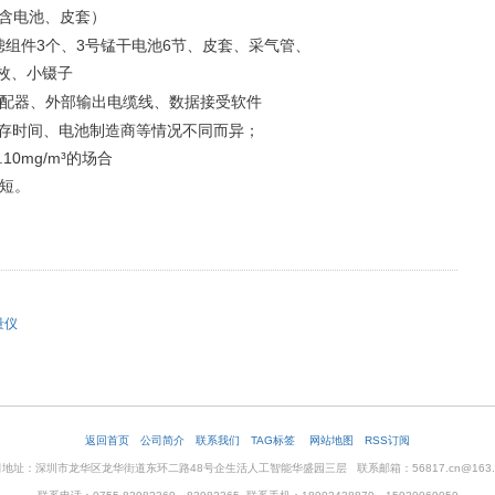
（含电池、皮套）
过滤组件3个、3号锰干电池6节、皮套、采气管、
0枚、小镊子
适配器、外部输出电缆线、数据接受软件
保存时间、电池制造商等情况不同而异；
10mg/m³的场合
短。
量仪
返回首页
公司简介
联系我们
TAG标签
网站地图
RSS订阅
地址：深圳市龙华区龙华街道东环二路48号企生活人工智能华盛园三层 联系邮箱：56817.cn@163.