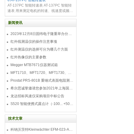
6.AT-137PC 智能转速表
笔芯，以快速 而经济的方式确定基底上有
AT-137PC 智能转速表 AT-137PC 智能转
机涂层的涂膜硬度。铅
速表 用来测定电机的转速、线速度或频
率；广泛应用于电机、电扇、造纸、塑
料、化纤、洗衣机、汽车、飞机、轮船等
新闻资讯
制造业。 AT-137PC 智能转速表 产品
2023年12月8日固纬电子隆重举办分销商答谢会，展示重磅新产品！
红外线测温仪的操作注意事项
红外测温仪的选择可分为哪几个方面
红外热像仪的主要参数
Megger MTB7671仪器测试箱
MFT1710、MFT1720、MFT1730、MFT1735多功能测试仪
Prostat PRS-801B 重锤式表面电阻测量仪
希尔思诚挚邀请您参加2021年上海国际压缩机及设
龙达招标风速仪采购项目中标公告
S520 智能便携式露点计（-100... +50 °C TD）
技术文章
科纳沃茨特Kleinwächter EFM-023-AKC静电测试仪套件-EFM023AKC KIT