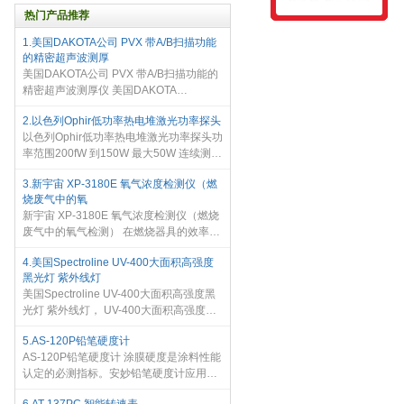
热门产品推荐
1.美国DAKOTA公司 PVX 带A/B扫描功能
的精密超声波测厚
美国DAKOTA公司 PVX 带A/B扫描功能的
精密超声波测厚仪 美国DAKOTA
ULTRASONICS公司带A/B扫描功能的精
2.以色列Ophir低功率热电堆激光功率探头
密超声波测厚仪PVX 特点 - 可调方波脉冲
以色列Ophir低功率热电堆激光功率探头功
可满足高分辨率和穿透深度等方面的要求
率范围200fW 到150W 最大50W 连续测
- 具有多种
量，150W 间断测量 提供光纤适配器、
3.新宇宙 XP-3180E 氧气浓度检测仪（燃
BNC 模拟输出等附件
烧废气中的氧
新宇宙 XP-3180E 氧气浓度检测仪（燃烧
废气中的氧气检测） 在燃烧器具的效率测
量和CO 测量方面具有出众的操作性 XP-
4.美国Spectroline UV-400大面积高强度
3180E 检测对象:氧气 检测范
黑光灯 紫外线灯
围:0~25.0vol% 检测原理:伽伐尼电池式 采
美国Spectroline UV-400大面积高强度黑
样方
光灯 紫外线灯， UV-400大面积高强度黑
光灯有两种：订货时说明，聚光反射罩高
5.AS-120P铅笔硬度计
强度黑光灯和散射反射罩高强度黑光灯
AS-120P铅笔硬度计 涂膜硬度是涂料性能
UV-400系列400W带冷却风扇的大面积
认定的必测指标。安妙铅笔硬度计应用铅
笔划痕法，通过硬度已知的绘图铅芯或铅