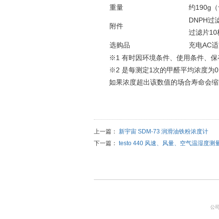
重量
约190g
DNPH
附件
过滤片1
选购品
充电AC
※1 有时因环境条件、使用条件、
※2 是每测定1次的甲醛平均浓度为0.
如果浓度超出该数值的场合寿命会缩
上一篇：
新宇宙 SDM-73 润滑油铁粉浓度计
下一篇：
testo 440 风速、风量、空气温湿度测
公司