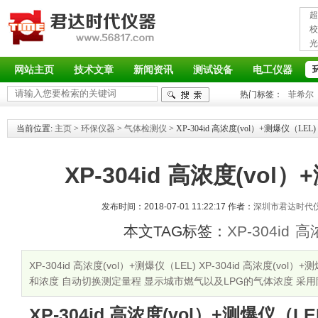
超
接
校
光
率
网站主页
技术文章
新闻资讯
测试设备
电工仪器
热门标签：
菲希尔
当前位置:
主页
>
环保仪器
>
气体检测仪
> XP-304id 高浓度(vol）+测爆仪（LEL)
XP-304id 高浓度(vol
发布时间：2018-07-01 11:22:17 作者：
深圳市君达时代
本文TAG标签：
XP-304id
高
XP-304id 高浓度(vol）+测爆仪（LEL) XP-304id 高浓度(v
和浓度 自动切换测定量程 显示城市燃气以及LPG的气体浓度 采用
XP-304id 高浓度(vol）+测爆仪（LE