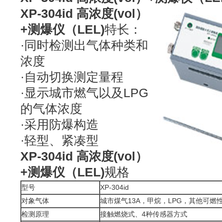
XP-304id 高浓度(vol）
+测爆仪（LEL)
特长：
·同时检测出气体种类和
浓度
·自动切换测定量程
·显示城市燃气以及LPG
的气体浓度
·采用防爆构造
·轻型、紧凑型
XP-304id 高浓度(vol）
+测爆仪（LEL)
规格
型号
XP-304id
对象气体
城市煤气13A，甲烷，LPG，其他可燃
检测原理
接触燃烧式、4种传感器方式