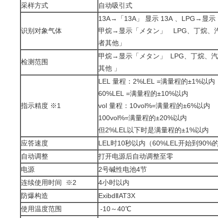
采样方式
自动吸引式
13A→「13A」 显示 13A 、LPG→显
识别对象气体
甲烷→显示「メタン」 LPG、丁烷、
者其他」
甲烷→显示「メタン」 LPG、丁烷、汽
检测范围
其他 」
LEL 量程：2%LEL =满量程的±1%以内
60%LEL =满量程的±10%以内
指示精度 ※1
vol 量程：10vol%=满量程的±6%以内
100vol%=满量程的±20%以内
但2%LEL以下时是满量程的±1%以内
应答速度
LEL时10秒以内（60%LEL开始到90
自动调整
打开电源后自动调整至零
电源
2号碱性电池4节
连续使用时间 ※2
4小时以内
防爆构造
ExibdⅡAT3X
使用温度范围
-10～40℃