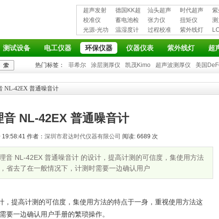
超声发射
德国KK超
汕头超声
时代超声
紫
接收仪器
校准仪
声波探伤
蓄电池检
超声探伤
张力仪
波探伤仪
扭矩仪
护
测
光源-光功
仪
测仪
温湿度计
仪
过程校准
紫外线灯
L
率计
仪
仪
测试设备
电工仪器
环保仪器
仪器仪表
紫外线灯
超
热门标签：
菲希尔
涂层测厚仪
凯茂Kimo
超声波测厚仪
美国DeF
 NL-42EX 普通噪音计
音 NL-42EX 普通噪音计
19:58:41 作者：
深圳市君达时代仪器有限公司
阅读: 6689 次
日本理音 NL-42EX 普通噪音计 的设计，提高计测的可信度，集使用方法
，省去了在一般情况下，计测时需要一边确认用户
计，提高计测的可信度，集使用方法的特点于一身，重视使用方法这
需要一边确认用户手册的繁琐操作。