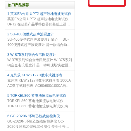
热门产品推荐
1.英国EA公司 UPT2 超声波地电波测试仪
英国EA公司 UPT2 超声波地电波测试仪
UPT2 在获奖产品手持仪器的基础上进行
了升级， UPT2 可以用于中压/高压开关设
2.SU-400便携式超声波硬度计
备的PD测量、电缆、架空线；这个第二代
SU-400便携式超声波硬度计简介： SU-
的产品被称作 英国EA公司 UPT
400便携式超声波硬度计 是一款结合动态
反弹里氏测量方法和静态超声波维式测量
3.W-B75系列铜合金韦氏硬度计
方法的二和一便携式硬度计， SU-400便
W-B75系列铜合金韦氏硬度计 W-B75系列
携式超声波硬度计 不仅可以支持
铜合金韦氏硬度计 是一种可现场快速测试
黄铜硬度的仪器。使用方便，一卡即可，
4.克列茨 KEW 2127R数字式钳形表
硬度值直接读出，效率高，可靠性好，符
克列茨 KEW 2127R数字式钳形表 1000A
合中国有色标准YS/T471-2
AC数字式钳形表, AC60/600/1000A自动
量程 真有效值的精确读数 突入电流峰值保
5.TORKEL860 蓄电池恒流放电测试仪
持 6000计数背光显示 33mm水滴形钳
TORKEL860 蓄电池恒流放电测试仪
头，便于在紧凑狭小的地方使用 便于单手
TORKEL860 蓄电池恒流放电测试仪 为需
操
要穿梭于不同地方维护不同电压的电池系
6.GC-2020N 环氧乙烷残留检测仪
统的工程师而设计，具有极佳的放电容
GC-2020N 环氧乙烷残留检测仪 GC-
量、广泛的电压测量范围和出色的便携
2020N 环氧乙烷残留检测仪 专业性强，