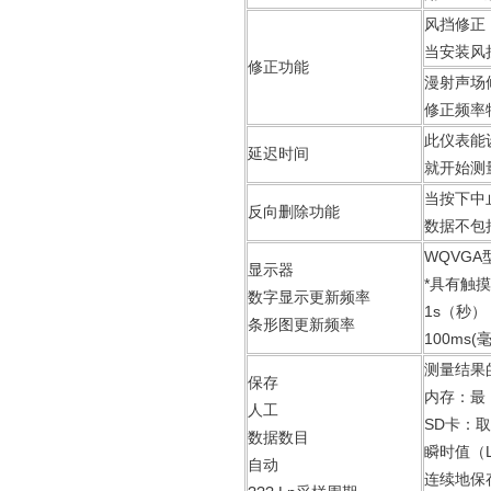
风挡修正
当安装风挡时
修正功能
漫射声场
修正频率特
此仪表能
延迟时间
就开始测
当按下中
反向删除功能
数据不包
WQVGA
显示器
*具有触
数字显示更新频率
1s（秒）
条形图更新频率
100ms(
测量结果
保存
内存：最
人工
SD卡：
数据数目
瞬时值（
自动
连续地保