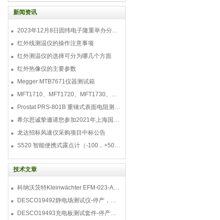
可靠性高，测试数据精度高、性价比高，
仪器配置高灵敏度氢火焰离子化检测器
新闻资讯
（FID）并具有自动点火功能。 GC-202
2023年12月8日固纬电子隆重举办分销商答谢会，展示重磅新产品！
红外线测温仪的操作注意事项
红外测温仪的选择可分为哪几个方面
红外热像仪的主要参数
Megger MTB7671仪器测试箱
MFT1710、MFT1720、MFT1730、MFT1735多功能测试仪
Prostat PRS-801B 重锤式表面电阻测量仪
希尔思诚挚邀请您参加2021年上海国际压缩机及设
龙达招标风速仪采购项目中标公告
S520 智能便携式露点计（-100... +50 °C TD）
技术文章
科纳沃茨特Kleinwächter EFM-023-AKC静电测试仪套件-EFM023AKC KIT
DESCO19492静电场测试仪-停产，替代型号770716
DESCO19493充电板测试套件-停产，替代型号718+770719