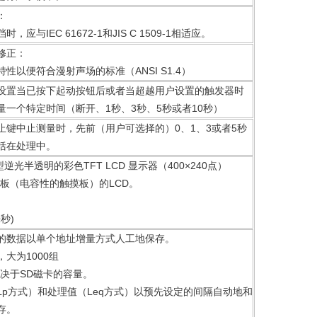
：
，应与IEC 61672-1和JIS C 1509-1相适应。
修正：
性以便符合漫射声场的标准（ANSI S1.4）
设置当已按下起动按钮后或者当超越用户设置的触发器时
量一个特定时间（断开、1秒、3秒、5秒或者10秒）
止键中止测量时，先前（用户可选择的）0、1、3或者5秒
括在处理中。
型逆光半透明的彩色TFT LCD 显示器（400×240点）
摸板（电容性的触摸板）的LCD。
毫秒)
的数据以单个地址增量方式人工地保存。
，大为1000组
取决于SD磁卡的容量。
Lp方式）和处理值（Leq方式）以预先设定的间隔自动地和
存。