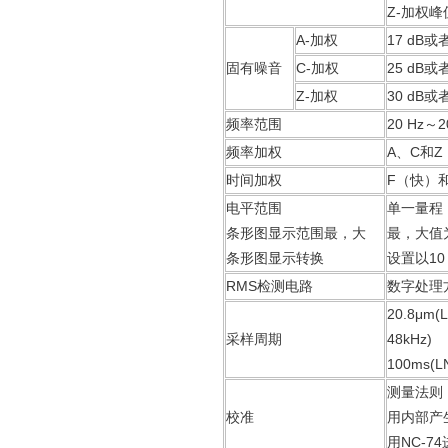
Z-加权峰值
A-加权
17 dB
固有噪音
C-加权
25 dB
Z-加权
30 dB
频率范围
20 Hz～2
频率加权
A、C和Z
时间加权
F（快）
电平范围
单一量程
条形图显示范围最，大
最，大值为1
条形图显示转换
设置以10
RMS检测电路
数字处理
20.8μm
采样周期
48kHz)
100ms(L
测量法则
校准
用内部产
用NC-7