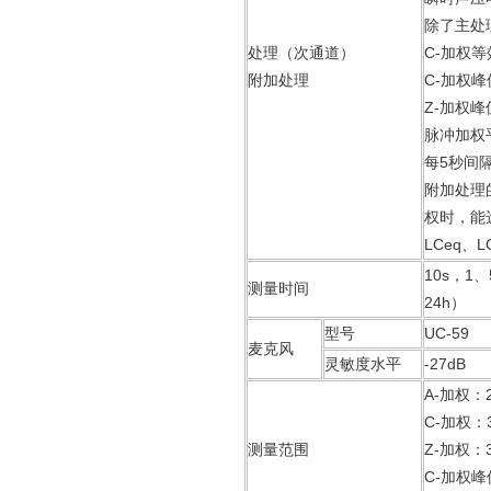
除了主处
处理（次通道）
C-加权等
附加处理
C-加权峰
Z-加权峰
脉冲加权平
每5秒间
附加处理
权时，能
LCeq、L
10s，1
测量时间
24h）
型号
UC-59
麦克风
灵敏度水平
-27dB
A-加权：2
C-加权：3
测量范围
Z-加权：3
C-加权峰值