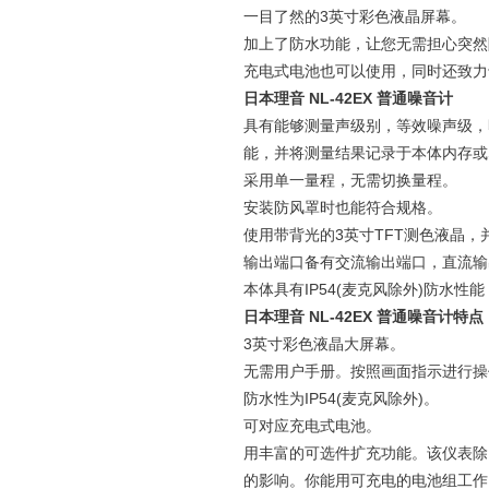
一目了然的3英寸彩色液晶屏幕。
加上了防水功能，让您无需担心突然
充电式电池也可以使用，同时还致力
日本理音 NL-42EX 普通噪音计
具有能够测量声级别，等效噪声级，
能，并将测量结果记录于本体内存或
采用单一量程，无需切换量程。
安装防风罩时也能符合规格。
使用带背光的3英寸TFT测色液晶，
输出端口备有交流输出端口，直流输出
本体具有IP54(麦克风除外)防水性
日本理音 NL-42EX 普通噪音计特点
3英寸彩色液晶大屏幕。
无需用户手册。按照画面指示进行操
防水性为IP54(麦克风除外)。
可对应充电式电池。
用丰富的可选件扩充功能。该仪表除
的影响。你能用可充电的电池组工作