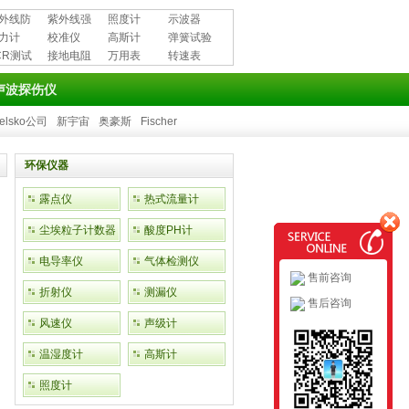
外线防
紫外线强
照度计
示波器
用品
力计
度计
校准仪
高斯计
弹簧试验
CR测试
接地电阻
万用表
机
转速表
测试仪
声波探伤仪
elsko公司
新宇宙
奥豪斯
Fischer
环保仪器
露点仪
热式流量计
尘埃粒子计数器
酸度PH计
电导率仪
气体检测仪
售前咨询
折射仪
测漏仪
售后咨询
风速仪
声级计
温湿度计
高斯计
照度计