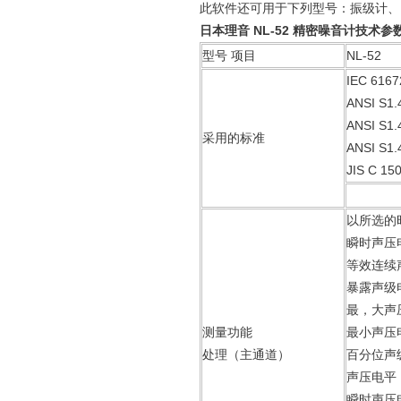
此软件还可用于下列型号：振级计、N
日本理音 NL-52 精密噪音计技术参
型号 项目
NL-52
IEC 6167
ANSI S1.
ANSI S1.
采用的标准
ANSI S1.
JIS C 15
以所选的
瞬时声压
等效连续
暴露声级
最，大声
测量功能
最小声压电
处理（主通道）
百分位声
声压电平
瞬时声压