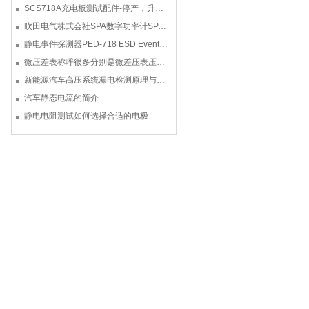
SCS718A充电板测试配件-停产，升级型号770719
吹田电气株式会社SPA数字功率计SPA3000/SPA2000/SPA1000
静电事件探测器PED-718 ESD Event Detector
微压差表称呼很多分别是微差压表压差计微压表
新能源汽车高压系统漏电检测原理与故障检修
汽车静态电流的简介
静电电阻测试如何选择合适的电极