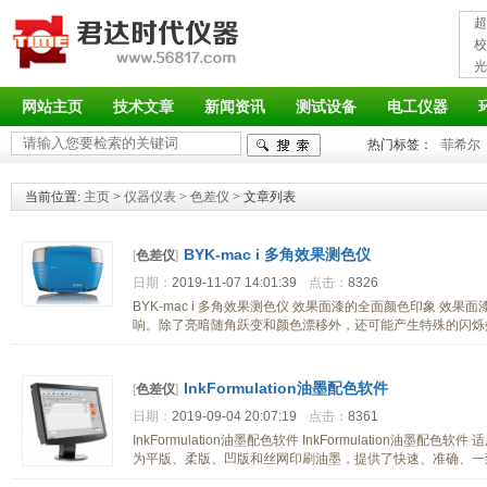
超
接
校
光
率
网站主页
技术文章
新闻资讯
测试设备
电工仪器
热门标签：
菲希尔
当前位置:
主页
>
仪器仪表
>
色差仪
> 文章列表
BYK-mac i 多角效果测色仪
[
色差仪
]
日期：
2019-11-07 14:01:39
点击：
8326
BYK-mac i 多角效果测色仪 效果面漆的全面颜色印象 
响。除了亮暗随角跃变和颜色漂移外，还可能产生特殊的闪烁效
InkFormulation油墨配色软件
[
色差仪
]
日期：
2019-09-04 20:07:19
点击：
8361
InkFormulation油墨配色软件 InkFormulation
为平版、柔版、凹版和丝网印刷油墨，提供了快速、准确、一