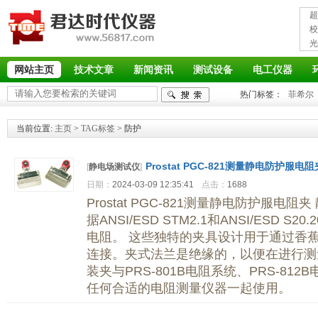
超
接
校
光
率
网站主页
技术文章
新闻资讯
测试设备
电工仪器
热门标签：
菲希尔
当前位置:
主页
>
TAG标签
> 防护
Prostat PGC-821测量静电防护服
[
静电场测试仪
]
日期：
2024-03-09 12:35:41
点击：
1688
Prostat PGC-821测量静电防护服电阻
据ANSI/ESD STM2.1和ANSI/ESD 
电阻。 这些独特的夹具设计用于通过香
连接。夹式法兰是绝缘的，以便在进行测量
装夹与PRS-801B电阻系统、PRS-812
任何合适的电阻测量仪器一起使用。