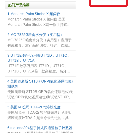
热门产品推荐
1.Monarch Palm Strobe X 频闪仪
Monarch Palm Strobe X 频闪仪 美国
Monarch Palm Strobe X是一款手持式、
电池供电、高精度的频闪仪。提供提供出
2.MC-7825G粮食水分仪（实用型）
色的亮度，特殊的功能和超长的电池寿
MC-7825G粮食水分仪（实用型）应用于
命。独特的一键操纵杆式按钮，允许单手
包装粮食、农产品的调拨、征购、贮藏、
操
加工等工作中进行快速、准确地测量水
3.UT71E 数字万用表UT71D，UT71C，
份。* 可测量多达 37 种粮食品种。
UT71B， UT71A
UT71E 数字万用表UT71D，UT71C，
UT71B， UT71A是一款高精度、高分辨
率、真有效值智能型数字万用表。该系列
4.美国奥豪斯 ST10R ORP(氧化还原电位)
万用表全功能可设置测量上下限，过量程
测试笔
报警。
美国奥豪斯 ST10R ORP(氧化还原电位)测
试笔 ORP(氧化还原电位)测试笔ST10R,
ST20R ORP是有效的监控水的消毒效果
5.美国ATI公司 TDA-2i 气溶胶光度
的真正实用的方法。 常见的应用领域为：
美国ATI公司 TDA-2i 气溶胶光度计 ATI气
● 养鱼行业，水族馆，水产养殖等
溶胶光度计TDA-2i是当今最先进的，具有
创新技术以及友好用户操作界面的数字气
6.met one804型手持式四通道粒子计数器
溶胶光度计，ATI 2i拥有便携式的特性，坚