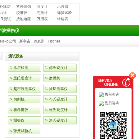
外线防
紫外线强
照度计
示波器
用品
力计
度计
校准仪
高斯计
弹簧试验
CR测试
接地电阻
万用表
机
转速表
测试仪
声波探伤仪
elsko公司
新宇宙
奥豪斯
Fischer
测试设备
涂层检测
邵氏硬度计
里氏硬度计
磨抛机
超声波测厚仪
涂层测厚仪
售前咨询
切割机
布氏硬度计
售后咨询
粗糙度仪
维氏硬度计
测振仪
洛氏硬度计
弹簧试验机