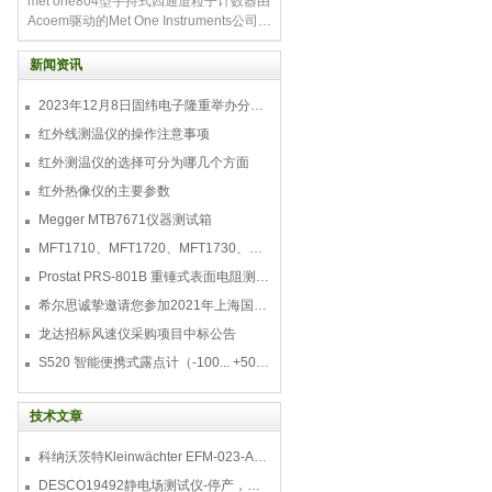
met one804型手持式四通道粒子计数器由
固耐用，是现场工况下过滤
Acoem驱动的Met One Instruments公司的
804型手持式颗粒计数器是一款4通道便携
式颗粒计数器，可计数0.3微米至10.0微米
新闻资讯
的颗粒-以极具竞争力的价格为您提供便携
性和可靠性。虽然结构紧凑，但该装置完
2023年12月8日固纬电子隆重举办分销商答谢会，展示重磅新产品！
全独立，内置电池和采样泵。
红外线测温仪的操作注意事项
红外测温仪的选择可分为哪几个方面
红外热像仪的主要参数
Megger MTB7671仪器测试箱
MFT1710、MFT1720、MFT1730、MFT1735多功能测试仪
Prostat PRS-801B 重锤式表面电阻测量仪
希尔思诚挚邀请您参加2021年上海国际压缩机及设
龙达招标风速仪采购项目中标公告
S520 智能便携式露点计（-100... +50 °C TD）
技术文章
科纳沃茨特Kleinwächter EFM-023-AKC静电测试仪套件-EFM023AKC KIT
DESCO19492静电场测试仪-停产，替代型号770716