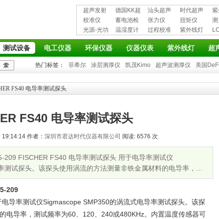
超声发射
德国KK超
汕头超声
时代超声
紫
接收仪器
校准仪
声波探伤
蓄电池检
超声探伤
张力仪
波探伤仪
扭矩仪
护
测
光源-光功
仪
测仪
温湿度计
仪
过程校准
紫外线灯
L
率计
仪
仪
测试设备
电工仪器
环保仪器
仪器仪表
紫外线灯
超
热门标签：
菲希尔
涂层测厚仪
凯茂Kimo
超声波测厚仪
美国DeF
CHER FS40 电导率测试探头
HER FS40 电导率测试探头
19:14:14 作者：
深圳市君达时代仪器有限公司
阅读: 6576 次
05-209 FISCHER FS40 电导率测试探头 用于电导率测试仪
涡流式电导率测试探头。该探头使用涡流的方法测量非铁金属材料的电导率，测
-209
电导率测试仪Sigmascope SMP350的涡流式电导率测试探头。该探
导率，测试频率为60、120、240或480KHz。内置温度传感器可