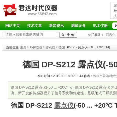
超
接
校
光
率
网站主页
技术文章
新闻资讯
测试设备
电工仪器
热门标签：
菲希尔
当前位置:
主页
>
环保仪器
>
露点仪
> 德国 DP-S212 露点仪(-50 ... +20ºC Td)
德国 DP-S212 露点仪(-50 .
发布时间：2019-11-18 20:18:43 作者：
深圳市君达时代
德国 DP-S212 露点仪(-50 ... +20C Td) 德国 DP-S21
测。新开发的传感器提升了信号系统和稳定性，是吸附式干燥机测
德国 DP-S212
露点仪
(-50 ... +20ºC 