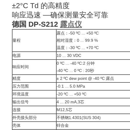
±2°C Td 的高精度
响应迅速 —确保测量安全可靠
德国 DP-S212
露点仪
露点：-50 ºC ... +50 ºC
量程
相对湿度：0 ... 99.9 %
温度：-30 ºC ... +70 ºC
电源
10 ... 30 VDC
0 ºC ... -40 ºC:2 分钟
响应时间
-40 ºC ... 0 ºC : 20秒
精度
± 2 ºC dew point @ -40 ºC 露点
压力范围
-0.1 ... 5.0 MPa
环境温度
-20 ºC ... +50 ºC
输出信号
4 ... 20 mA,3芯
连接
M12,5芯
外壳接头部分
不锈钢1.4301(SUS 304)
壳体
锌合金