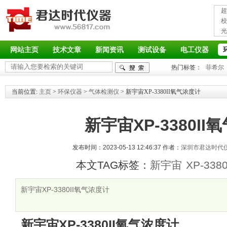
超
接
校
光
率
网站主页
技术文章
新闻资讯
测试设备
电工仪器
热门标签：
菲希尔
当前位置:
主页
>
环保仪器
>
气体检测仪
> 新宇宙XP-3380II氧气浓度计
新宇宙XP-3380I
发布时间：2023-05-13 12:46:37 作者：
深圳市君达时代
本文TAG标签：
新宇宙
XP-3380
新宇宙XP-3380II氧气浓度计
新宇宙XP-3380II氧气浓度计