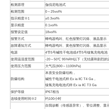
检测原理
伽伐尼电池式
检测范围
0～25vol%
指示精度※1
±0.3vol%
显示精度
0.1vol%
报警设定值
18vol%
报警方式
蜂鸣器鸣叫、红色报警灯闪烁、液晶显示
故障通知方式
蜂鸣器鸣叫、黄色报警灯闪烁、液晶显示
电源
4节5号碱性干电池或4节5号镍氢充电电池
使用温湿度范围
-20～50℃ 95%RH以下（无结露和剧烈
使用压力范围
大气压(800～1100hPa)
本质安全防爆结构，
防爆结构
碱性干电池式样:Ex ia llC T4 Ga，
镍氢充电电池式样:Ex ia llC T3 Ga
保护等级
IP67相当
连续使用时间※2
约100小时
自我诊断（传感器异常）、零位调整、显