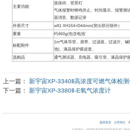
值保持、背景灯
主要功能
气体报警时蜂鸣停止、时间显示、报警测
器消音、数据记录
外形尺寸
w91 XH164×D44mm(突出部分除外）
重量
约460g(包含电池`
1m气体导管、肩带、过滤器、过滤片、碱
标配附件
池)、液晶保护膜皮套、
选购品
通气测试器、充电器、吸引管、液晶保护膜
上一篇：
新宇宙XP-3340Ⅱ高浓度可燃气体检
下一篇：
新宇宙XP-3380Ⅱ-E氧气浓度计
返回首页
公司简介
公司地址：深圳市龙华区龙华街道东环二路48号企