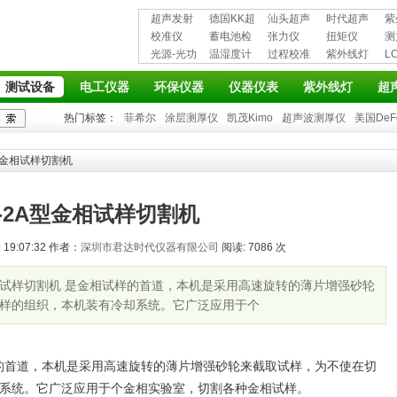
超声发射
德国KK超
汕头超声
时代超声
紫
接收仪器
校准仪
声波探伤
蓄电池检
超声探伤
张力仪
波探伤仪
扭矩仪
护
测
光源-光功
仪
测仪
温湿度计
仪
过程校准
紫外线灯
L
率计
仪
仪
测试设备
电工仪器
环保仪器
仪器仪表
紫外线灯
超
热门标签：
菲希尔
涂层测厚仪
凯茂Kimo
超声波测厚仪
美国DeF
A型金相试样切割机
-2A型金相试样切割机
19:07:32 作者：
深圳市君达时代仪器有限公司
阅读: 7086 次
型金相试样切割机 是金相试样的首道，本机是采用高速旋转的薄片增强砂轮
样的组织，本机装有冷却系统。它广泛应用于个
的首道，本机是采用高速旋转的薄片增强砂轮来截取试样，为不使在切
系统。它广泛应用于个金相实验室，切割各种金相试样。