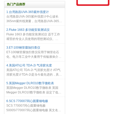
热门产品推荐
1.台湾路昌UVA-365紫外强度计
台湾路昌UVA-365紫外强度计中心波长
365nm紫外线测量，台湾路昌UVA-365紫
外强度计宽量程：199uW/cm2，
2.Fluke 1663 多功能安装测试仪
1.99mW/cm2，19.9mW/cm2
Fluke 1663 多功能安装测试仪 适于工作
艰苦的专业人员使用的理想测试仪。
Fluke 1663 多功能安装测试仪 适合专业
3.ET-100钢管腐蚀扫查仪
用户使用 功能齐全、测量功能先进，而且
ET-100钢管腐蚀扫查仪应用于钢管在石
易于使用。操作直观，各级现场
化、电力等工业中大量用于传输液体介质
和压力容器热交换管道，由于液体介质的
4.美国ATI公司 TDA-2i 气溶胶光度
腐蚀性，特别在高压，高温状态下对钢管
美国ATI公司 TDA-2i 气溶胶光度计 ATI气
内壁的侵蚀迅速加剧，造成管体破裂泄漏
溶胶光度计TDA-2i是当今最先进的，具有
事故时有发生。热电厂锅炉水冷壁管的破
创新技术以及友好用户操作界面的数字气
裂造成电厂停机抢修是管壁腐蚀事故的典
5.英国Megger DLRO10数字微欧表
溶胶光度计，ATI 2i拥有便携式的特性，坚
型实例。在
英国Megger DLRO10数字微欧表 英国
固耐用，是现场工况下过滤
Megger DLRO10数字微欧表 设定了低电
阻测量的标准。DLRO 10和DLRO 10X是
6.SCS 770007同心圆重锤电极
完全自动化的设备，可选择最大到10A的
SCS 770007同心圆重锤电极
七个量程内最合适的直流测试电流来测量
50005/770007同心圆重锤电极 英文名
0.1 到