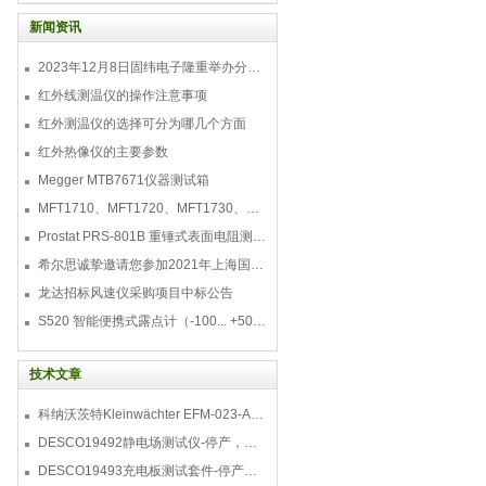
称：Concentric Ring Probe 产品描述：
配套测试表面电阻/电阻率 测试类型：静电
新闻资讯
电阻 产品类型：电极 适配仪器：
TOM600，19290，19784，
2023年12月8日固纬电子隆重举办分销商答谢会，展示重磅新产品！
红外线测温仪的操作注意事项
红外测温仪的选择可分为哪几个方面
红外热像仪的主要参数
Megger MTB7671仪器测试箱
MFT1710、MFT1720、MFT1730、MFT1735多功能测试仪
Prostat PRS-801B 重锤式表面电阻测量仪
希尔思诚挚邀请您参加2021年上海国际压缩机及设
龙达招标风速仪采购项目中标公告
S520 智能便携式露点计（-100... +50 °C TD）
技术文章
科纳沃茨特Kleinwächter EFM-023-AKC静电测试仪套件-EFM023AKC KIT
DESCO19492静电场测试仪-停产，替代型号770716
DESCO19493充电板测试套件-停产，替代型号718+770719