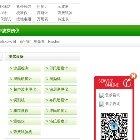
外线防
紫外线强
照度计
示波器
用品
力计
度计
校准仪
高斯计
弹簧试验
CR测试
接地电阻
万用表
机
转速表
测试仪
声波探伤仪
elsko公司
新宇宙
奥豪斯
Fischer
测试设备
涂层检测
邵氏硬度计
里氏硬度计
磨抛机
超声波测厚仪
涂层测厚仪
售前咨询
切割机
布氏硬度计
售后咨询
粗糙度仪
维氏硬度计
测振仪
洛氏硬度计
弹簧试验机