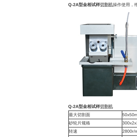
Q-2A型金相试样
切割机
操作使用，
Q-2A型金相试样
切割机
最大切割面
50x50
砂轮片规格
300x2
转速
2800r/