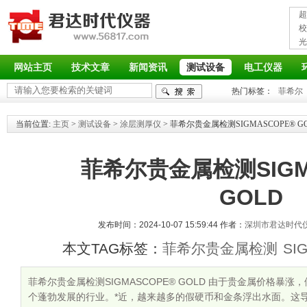
超
接
校
光
率
网站主页
技术文章
新闻资讯
测试设备
电工仪器
热门标签：
菲希尔
当前位置:
主页
>
测试设备
>
涂层测厚仪
> 菲希尔贵金属检测SIGMASCOPE® G
菲希尔贵金属检测SIGM
GOLD
发布时间：2024-10-07 15:59:44 作者：
深圳市君达时代
本文TAG标签：
菲希尔贵金属检测
SI
菲希尔贵金属检测SIGMASCOPE® GOLD 由于贵金属价格暴
个蓬勃发展的行业。*近，越来越多的假硬币和金条浮出水面。这