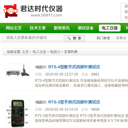
超
接
校
光
率
网站主页
技术文章
新闻资讯
测试设备
电工仪器
热门标签：
菲希尔
当前位置:
主页
>
电工仪器
>
电阻计
> 文章列表
RTS-4型数字式四探针测试仪
[
电阻计
]
日期：
2019-02-26 13:27:30
点击：
8881
RTS-4型数字式四探针测试仪 可连接电脑使用也可以不连
适合样品测试电流量程； 高速并口通讯接口，连接电脑使用
RTS-3型手持式四探针测试仪
[
电阻计
]
日期：
2019-02-26 13:14:10
点击：
8858
RTS-3型手持式四探针测试仪 RTS-3型手持式四探针测试
器按照单晶硅物理测试方法国家标准并参考美国 A.S.T.M 标